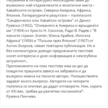
пътувания в литературно необходени земи до
възможно най-отдалечените и екзотични места –
Хавайските острови, Северна Америка, Африка,
Япония. Литературните резултати – пътеписите
"Сандвически или Хавайски острови" от Данил
Руевски (1902), "Отиването в Америка и връщането
ми" (1904) от Христо Н. Соколов, Ради В. Радев с "В
южните страни. Египет, Южна Арабия, Източна
Африка" (1906) и "Пътьом през Япония" (1907) от
Антон Бозуков, нямат повторна публикация. Но и
без конюнктурни доводи предлаганите текстове
носят интересна и днес информация и неизгубена
актуалност...
Припомнянето на тези текстове има за цел да
повдигне прашната завеса на забравата и да
възкреси имена на техните автори. Пътешествията
задават много въпроси. Авторите на четирите
пътеписа се опитват да дадат отговорите. Ние, хората
от ХХІ век, трябва да разчетем посланията!".
Румяна Пенчева