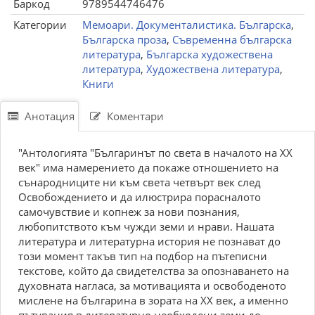
Баркод
9789544746476
Категории
Мемоари. Документалистика. Българска
,
Българска проза
,
Съвременна българска
литература
,
Българска художествена
литература
,
Художествена литература
,
Книги
Анотация
Коментари
"Антологията "Българинът по света в началото на ХХ
век" има намерението да покаже отношението на
сънародниците ни към света четвърт век след
Освобождението и да илюстрира порасналото
самочувствие и копнеж за нови познания,
любопитството към чужди земи и нрави. Нашата
литература и литературна история не познават до
този момент такъв тип на подбор на пътеписни
текстове, който да свидетелства за опознаването на
духовната нагласа, за мотивацията и освободеното
мислене на българина в зората на ХХ век, а именно