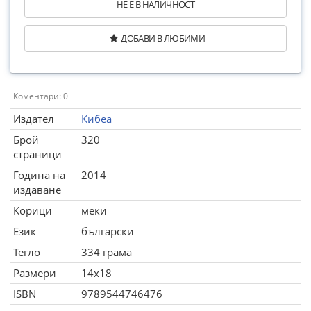
НЕ Е В НАЛИЧНОСТ
ДОБАВИ В ЛЮБИМИ
Коментари: 0
Издател
Кибеа
Брой
320
страници
Година на
2014
издаване
Корици
меки
Език
български
Тегло
334 грама
Размери
14x18
ISBN
9789544746476