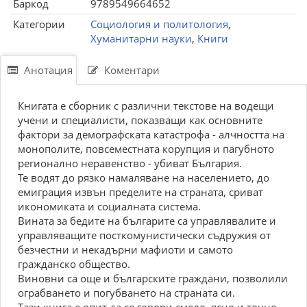
Баркод
9789549664652
Категории
Социология и политология
,
Хуманитарни науки
,
Книги
Анотация
Коментари
Книгата е сборник с различни текстове на водещи
учени и специалисти, показващи как основните
фактори за демографската катастрофа - алчността на
монополите, повсеместната корупция и пагубното
регионално неравенство - убиват България.
Те водят до рязко намаляване на населението, до
емиграция извън пределите на страната, сриват
икономиката и социалната система.
Вината за бедите на българите са управлявалите и
управляващите посткомунистически съдружия от
безчестни и некадърни мафиоти и самото
гражданско общество.
Виновни са още и българските граждани, позволили
ограбването и погубването на страната си.