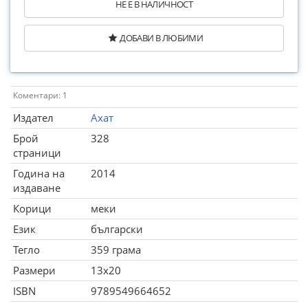
НЕ Е В НАЛИЧНОСТ
ДОБАВИ В ЛЮБИМИ
Коментари: 1
Издател
Ахат
Брой
328
страници
Година на
2014
издаване
Корици
меки
Език
български
Тегло
359 грама
Размери
13x20
ISBN
9789549664652