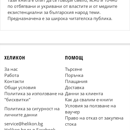
Тази книга е опит да се говори смело, ясно и точно
по отбягвани и укривани от властите и от медиите
екзистенциални за българския народ теми.
Предназначена е за широка читателска публика.
ХЕЛИКОН
ПОМОЩ
За нас
Търсене
Работа
Поръчка
Контакти
Плащания
Общи условия
Доставка
Политика за използване на
Данни за клиента
"бисквитки"
Как да свалим е-книги
Условия за ползване на
Политика за сигурност на
ваучер
личните данни
Право на отказ от закупена
service@helikon.bg
стока
Helikon.bg във Facebook