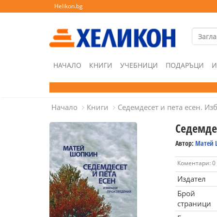
Helikon.bg
НАЧАЛО
КНИГИ
УЧЕБНИЦИ
ПОДАРЪЦИ
И
Начало
Книги
Седемдесет и пета есен. И
Седемде
Автор:
Матей 
Коментари: 0
Издател
Брой
страници