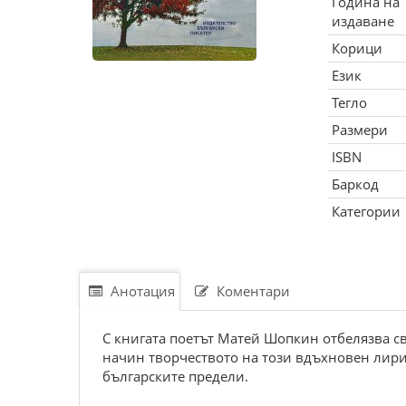
Година на
издаване
Корици
Език
Тегло
Размери
ISBN
Баркод
Категории
Анотация
Коментари
С книгата поетът Матей Шопкин отбелязва с
начин творчеството на този вдъхновен лири
българските предели.