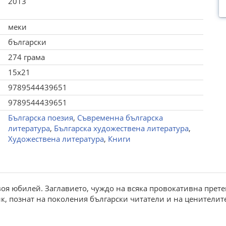
2013
меки
български
274 грама
15x21
9789544439651
9789544439651
Българска поезия
,
Съвременна българска
литература
,
Българска художествена литература
,
Художествена литература
,
Книги
воя юбилей. Заглавието, чуждо на всяка провокативна прет
к, познат на поколения български читатели и на ценителите