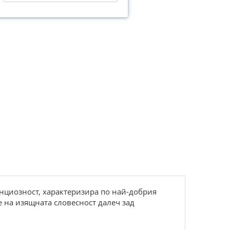
енциозност, характеризира по най-добрия
 на изящната словесност далеч зад