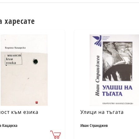
а харесате
ост към езика
Улици на тъгата
а Кацарска
Иван Странджев