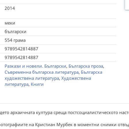
2014
меки
български
554 грама
9789542814887
9789542814887
Разкази и новели. Български
,
Българска проза
,
Съвременна българска литература
,
Българска
художествена литература
,
Художествена
литература
,
Книги
ъдето архаичната култура среща постсоциалистическото нас
 фотографиите на Кристиан Мурбек в моментни снимки отвъ