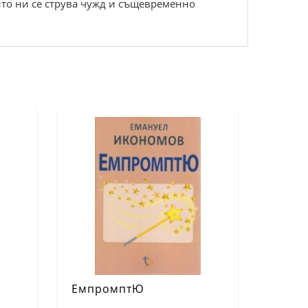
йто ни се струва чужд и същевременно
и
ЕмпромптЮ