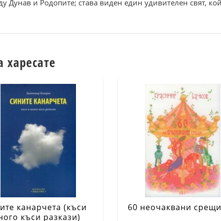
у Дунав и Родопите; става виден един удивителен свят, ко
а харесате
ите канарчета (къси
60 неочаквани срещ
ного къси разкази)