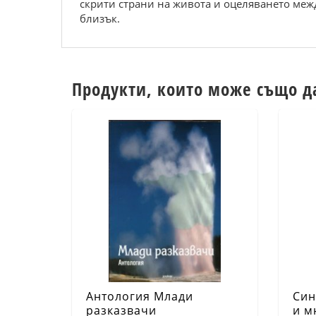
скрити страни на живота и оцеляването межд
близък.
Продукти, които може също д
Антология Млади
Син
разказвачи
и м