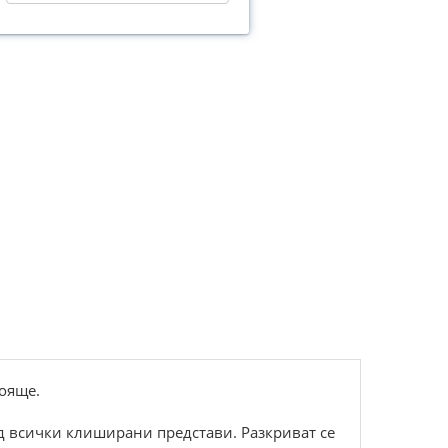
тояще.
д всички клиширани представи. Разкриват се