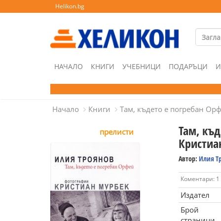
Helikon.bg
НАЧАЛО
КНИГИ
УЧЕБНИЦИ
ПОДАРЪЦИ
И
Начало
Книги
Там, където е погребан Ор
Там, къ
прелисти
Кристиа
Автор:
Илия Т
Коментари: 1
Издател
Брой
страници