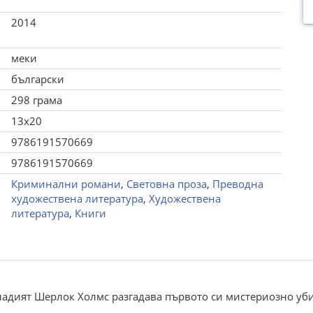
2014
меки
български
298 грама
13x20
9786191570669
9786191570669
Криминални романи
,
Световна проза
,
Преводна
художествена литература
,
Художествена
литература
,
Книги
адият Шерлок Холмс разгадава първото си мистериозно убий