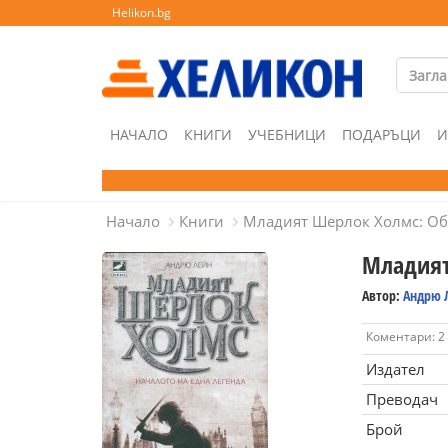
Helikon.bg
НАЧАЛО
КНИГИ
УЧЕБНИЦИ
ПОДАРЪЦИ
И
Начало
Книги
Младият Шерлок Холмс: Об
Младият
Автор:
Андрю 
Коментари: 2
Издател
Преводач
Брой