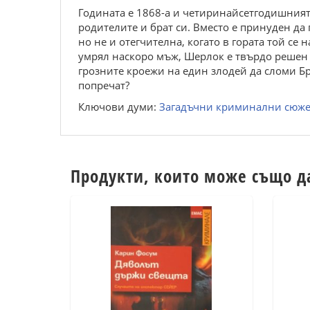
Годината е 1868-а и четиринайсетгодишният 
родителите и брат си. Вместо е принуден да 
но не и отегчителна, когато в гората той се
умрял наскоро мъж, Шерлок е твърдо решен 
грозните кроежи на един злодей да сломи Б
попречат?
Ключови думи:
Загадъчни криминални сюж
Продукти, които може също д