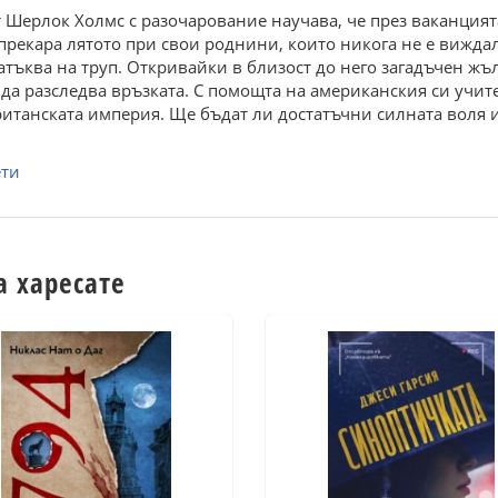
Шерлок Холмс с разочарование научава, че през ваканцията
прекара лятото при свои роднини, които никога не е виждал
 натъква на труп. Откривайки в близост до него загадъчен жъ
да разследва връзката. С помощта на американския си учи
ританската империя. Ще бъдат ли достатъчни силната воля 
ети
а харесате