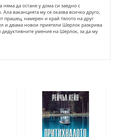
 няма да остане у дома си заедно с
. Ала ваканцията му се оказва всичко друго,
лт прашец, намерен и край тялото на друг
тел и двама новои приятели Шерлок разкрива
и дедуктивните умения на Шерлок, за да му