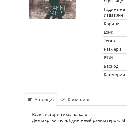
страници
Година на
издаване
Корици
Език
Тегло
Размери
ISBN
Баркод
Категории
Анотация
Коментари
Всяка история има начало...
Две мъртви тела. Един незабравим герой. Мл