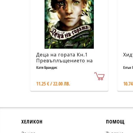
Деца на гората Кн.1
Хид
Превъплъщението на
Караг
Катя Брандис
Елън 
11.25 € / 22.00 ЛВ.
10.74
ХЕЛИКОН
ПОМОЩ