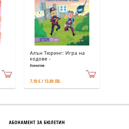
Алън Тюринг: Игра на
кодове -
главоблъсканици за
Колектив
деца
7.10 € / 13.89 ЛВ.
АБОНАМЕНТ ЗА БЮЛЕТИН