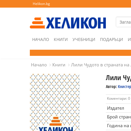
Helikon.bg
НАЧАЛО
КНИГИ
УЧЕБНИЦИ
ПОДАРЪЦИ
И
Начало
Книги
Лили Чудото в страната на
Лили Чу
Автор:
Книсте
Коментари: 0
Издател
Брой стра
Година на