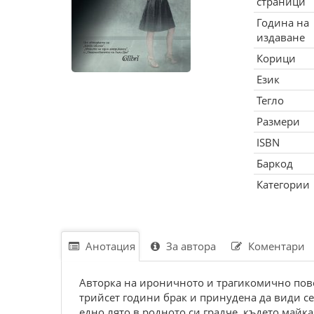
страници
Година на
издаване
Корици
Език
Тегло
Размери
ISBN
Баркод
Категории
Анотация
За автора
Коментари
Авторка на ироничното и трагикомично повес
трийсет години брак и принудена да види се
едно лято в родното си градче, където майка