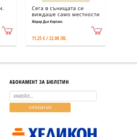
и.
Сега в сънищата си
виждаше само местности
и лъвове по плажовете
Жерар Дьо Кортанс
11.25 € / 22.00 ЛВ.
АБОНАМЕНТ ЗА БЮЛЕТИН