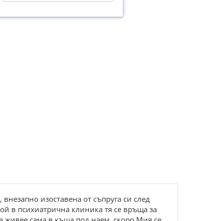
 внезапно изоставена от съпруга си след
той в психиатрична клиника тя се връща за
да живее сама в къща под наем, скоро Мия се