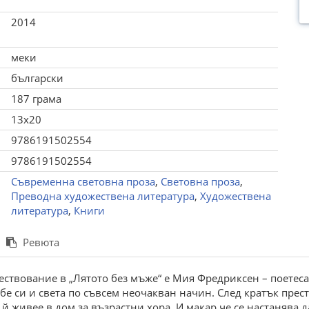
2014
меки
български
187 грама
13x20
9786191502554
9786191502554
Съвременна световна проза
,
Световна проза
,
Преводна художествена литература
,
Художествена
литература
,
Книги
Ревюта
твование в „Лятото без мъже“ е Мия Фредриксен – поетеса,
бе си и света по съвсем неочакван начин. След кратък прес
 й живее в дом за възрастни хора. И макар че се настанява 