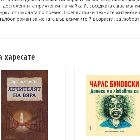
– достолепните приятелки на майка й, съседката с две малк
рки от школата по поезия. Преплитайки техните житейски 
ълбок роман за жената във всичките й възрасти, за любовта
а харесате