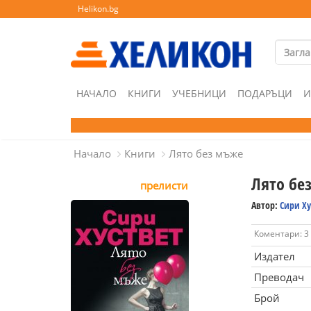
Helikon.bg
НАЧАЛО
КНИГИ
УЧЕБНИЦИ
ПОДАРЪЦИ
И
Начало
Книги
Лято без мъже
Лято бе
прелисти
Автор:
Сири Ху
Коментари: 3
Издател
Преводач
Брой