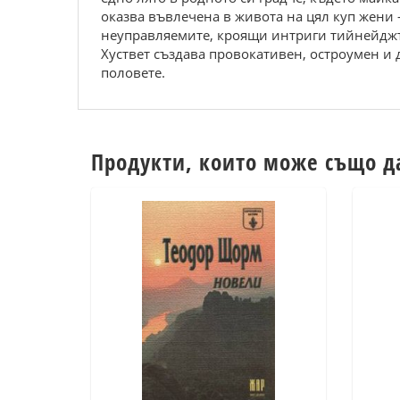
оказва въвлечена в живота на цял куп жени 
неуправляемите, кроящи интриги тийнейджъ
Хуствет създава провокативен, остроумен и д
половете.
Продукти, които може също д