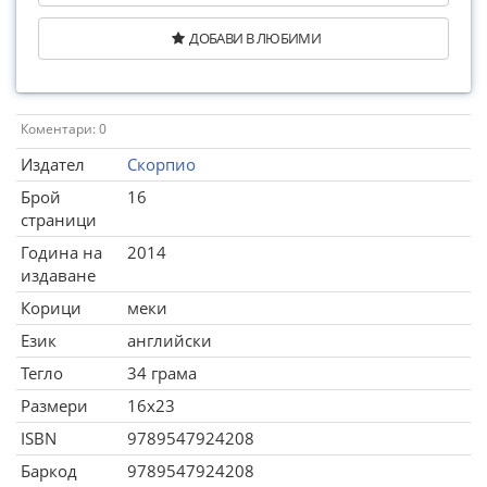
ДОБАВИ В ЛЮБИМИ
Коментари: 0
Издател
Скорпио
Брой
16
страници
Година на
2014
издаване
Корици
меки
Език
английски
Тегло
34 грама
Размери
16x23
ISBN
9789547924208
Баркод
9789547924208