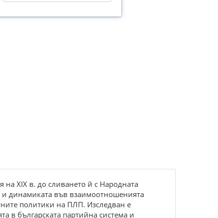
на XIX в. до сливането й с Народната
ра и динамиката във взаимоотношенията
тните политики на ПЛП. Изследван е
та в българската партийна система и