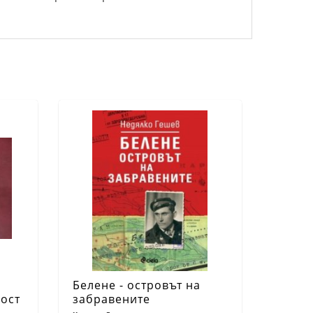
а
Белене - островът на
ост
забравените