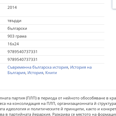
2014
твърди
български
903 грама
16x24
9789540737331
9789540737331
Съвременна българска история
,
История на
България
,
История
,
Книги
та партия (ПЛП) в периода от нейното обособяване в края 
оцеса на консолидация на ПЛП, организационната й структу
ата идеология и политическите й принципи, както и конкре
а в партийната йерархия. Разкрива се мястото на формация