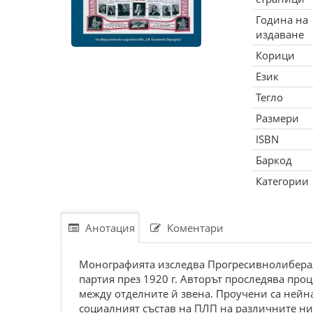
Година на
издаване
Корици
Език
Тегло
Размери
ISBN
Баркод
Категории
Анотация
Коментари
Монографията изследва Прогресивнолиберална
партия през 1920 г. Авторът проследява пр
между отделните й звена. Проучени са нейн
социалният състав на ПЛП на различните нив