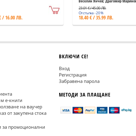
1879 - 2024
Веселин Янчев; Драгомир Марино
23.01 € / 45.00 ЛВ.
Отстъпка - 20 %
€ / 16.00 ЛВ.
18.40 € / 35.99 ЛВ.
ВКЛЮЧИ СЕ!
Вход
Регистрация
Забравена парола
иента
МЕТОДИ ЗА ПЛАЩАНЕ
им е-книги
ползване на ваучер
каз от закупена стока
 за промоционални