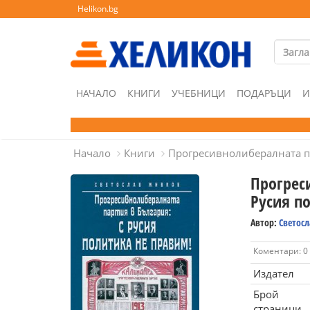
Helikon.bg
НАЧАЛО
КНИГИ
УЧЕБНИЦИ
ПОДАРЪЦИ
И
Начало
Книги
Прогресивнолибералната па
Прогрес
Русия п
Автор:
Светос
Коментари: 0
Издател
Брой
страници