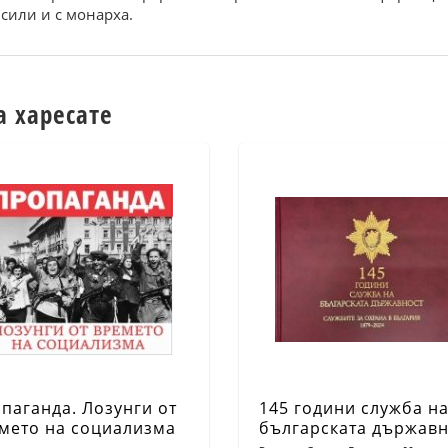
сили и с монарха.
а харесате
паганда. Лозунги от
145 години служба н
мето на социализма
българската държавн