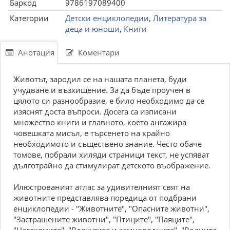
Баркод
9786197089400
Категории
Детски енциклопедии
,
Литература за
деца и юноши
,
Книги
Анотация
Коментари
Животът, зародил се на нашата планета, буди
учудване и възхищение. За да бъде проучен в
цялото си разнообразие, е било необходимо да се
изяснят доста въпроси. Досега са изписани
множество книги и главното, което ангажира
човешката мисъл, е търсенето на крайно
необходимото и съществено знание. Често обаче
томове, побрали хиляди страници текст, не успяват
дълготрайно да стимулират детското въображение.
Илюстрованият атлас за удивителният свят на
животните представлява поредица от подбрани
енциклопедии - "Животните", "Опасните животни",
"Застрашените животни", "Птиците", "Паяците",