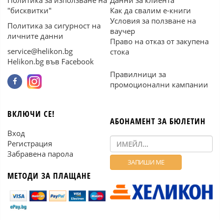
Политика за използване на
Данни за клиента
"бисквитки"
Как да свалим е-книги
Условия за ползване на
Политика за сигурност на
ваучер
личните данни
Право на отказ от закупена
service@helikon.bg
стока
Helikon.bg във Facebook
Правилници за
промоционални кампании
ВКЛЮЧИ СЕ!
АБОНАМЕНТ ЗА БЮЛЕТИН
Вход
Регистрация
Забравена парола
МЕТОДИ ЗА ПЛАЩАНЕ