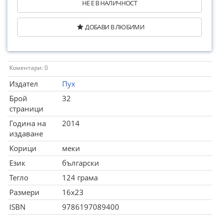
НЕ Е В НАЛИЧНОСТ
ДОБАВИ В ЛЮБИМИ
Коментари: 0
Издател
Пух
Брой
32
страници
Година на
2014
издаване
Корици
меки
Език
български
Тегло
124 грама
Размери
16x23
ISBN
9786197089400