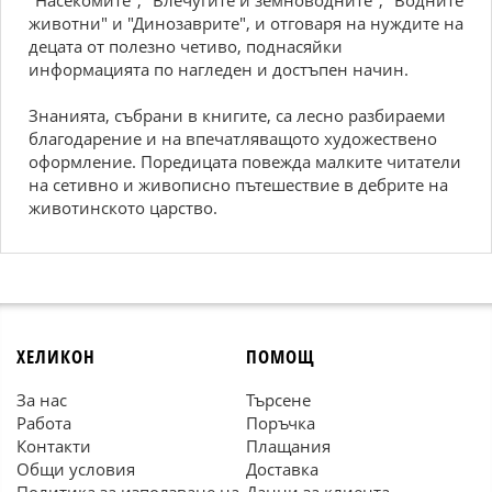
"Насекомите", "Влечугите и земноводните", "Водните
животни" и "Динозаврите", и отговаря на нуждите на
децата от полезно четиво, поднасяйки
информацията по нагледен и достъпен начин.
Знанията, събрани в книгите, са лесно разбираеми
благодарение и на впечатляващото художествено
оформление. Поредицата повежда малките читатели
на сетивно и живописно пътешествие в дебрите на
животинското царство.
ХЕЛИКОН
ПОМОЩ
За нас
Търсене
Работа
Поръчка
Контакти
Плащания
Общи условия
Доставка