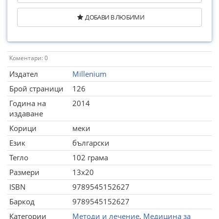
ДОБАВИ В ЛЮБИМИ
Коментари: 0
Издател
Millenium
Брой страници
126
Година на
2014
издаване
Корици
меки
Език
български
Тегло
102 грама
Размери
13x20
ISBN
9789545152627
Баркод
9789545152627
Категории
Методи и лечение
,
Медицина за