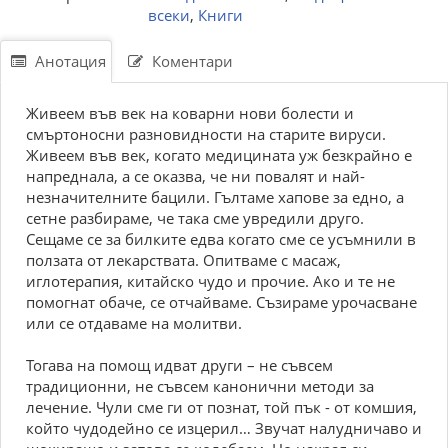
всеки
,
Книги
Анотация
Коментари
Живеем във век на коварни нови болести и
смъртоносни разновидности на старите вируси.
Живеем във век, когато медицината уж безкрайно е
напреднала, а се оказва, че ни повалят и най-
незначителните бацили. Гълтаме хапове за едно, а
сетне разбираме, че така сме увредили друго.
Сещаме се за билките едва когато сме се усъмнили в
ползата от лекарствата. Опитваме с масаж,
иглотерапия, китайско чудо и прочие. Ако и те не
помогнат обаче, се отчайваме. Съзираме урочасване
или се отдаваме на молитви.
Тогава на помощ идват други – не съвсем
традиционни, не съвсем канонични методи за
лечение. Чули сме ги от познат, той пък - от комшия,
който чудодейно се изцерил… Звучат налудничаво и