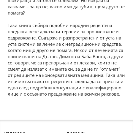
шокиращо и затова се колебаем. Но накрая си
казваме – защо не, какво има да губим, щом друго не
помага?
Тази книга събира подобни народни рецепти и
предлага вече доказани терапии за прочистване и
оздравяване. Съдържа и разпространени от уста на
уста системи за лечение с нетрадиционни средства,
когато нищо друго не помага. Някои от леченията са
приписвани на Дънов, Димков и Баба Ванга, а други
се говори, че са препоръчани от лекари, които не
смеят да излязат с имената си, за да не ги "отлъчат"
от редиците на консервативната медицина. Така или
иначе към всяка от рецептите следва да се пристъпи
едва след подробни консултации с квалифицирано
лице и с осъзнато преценяване на всички рискове.