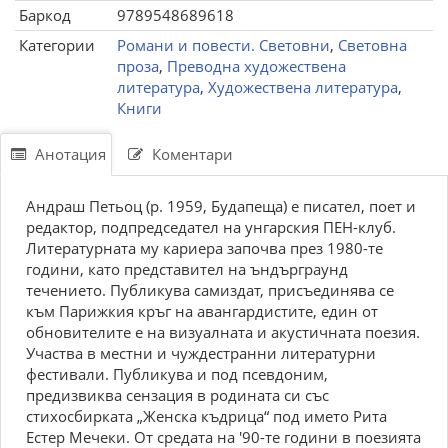
Баркод
9789548689618
Категории
Романи и повести. Световни
,
Световна
проза
,
Преводна художествена
литература
,
Художествена литература
,
Книги
Анотация
Коментари
Андраш Петьоц (р. 1959, Будапеща) е писател, поет и
редактор, подпредседател на унгарския ПЕН-клуб.
Литературната му кариера започва през 1980-те
години, като представител на ъндърграунд
течението. Публикува самиздат, присъединява се
към Парижкия кръг на авангардистите, един от
обновителите е на визуалната и акустичната поезия.
Участва в местни и чуждестранни литературни
фестивали. Публикува и под псевдоним,
предизвиква сензация в родината си със
стихосбирката „Женска къдрица“ под името Рита
Естер Мечеки. От средата на '90-те години в поезията