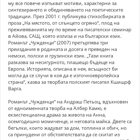
му все повече изпъкват мотиви, характерни за
синтезирането и обединяването на поетическите
традиции. През 2001 г. публикува стихосбирката в
проза „На мястото, от слънцето огряно“, плод на
преживяванията му по време на писателски семинар
в Айова, САЩ, която излиза и на български език.
Романът „Чужденци“ (2007) претърпява три
преиздания в родината и досега е преведен на
немски, полски и грузински език. „Тази книга
разказва за несигурното, плашещо бъдеще на
Европа. Историята, описана в нея, всъщност би
могла да се случи в коя да е източноевропейска
страна“, казва за творбата полският писател Кшищоф
Варга.
Романът „Чужденци“ на Андраш Петьоц, вдъхновен
от едноименната творба на Албер Камю, е
екзистенциална драма за живота на Анна,
осемгодишно момиченце, и неговата майка. Двете са
бегълки, които жадуват за дом, топлина и обич, но
са принудени от обстоятелствата да се скитат из