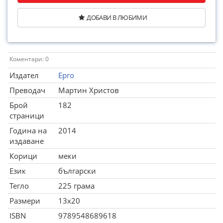
ДОБАВИ В ЛЮБИМИ
Коментари: 0
Издател
Ерго
Преводач
Мартин Христов
Брой
182
страници
Година на
2014
издаване
Корици
меки
Език
български
Тегло
225 грама
Размери
13x20
ISBN
9789548689618