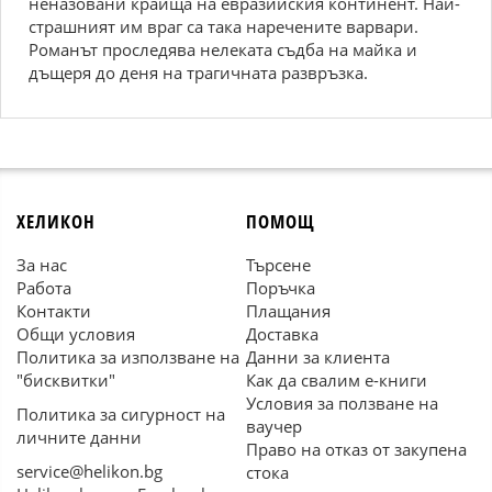
неназовани краища на евразийския континент. Най-
страшният им враг са така наречените варвари.
Романът проследява нелеката съдба на майка и
дъщеря до деня на трагичната развръзка.
ХЕЛИКОН
ПОМОЩ
За нас
Търсене
Работа
Поръчка
Контакти
Плащания
Общи условия
Доставка
Политика за използване на
Данни за клиента
"бисквитки"
Как да свалим е-книги
Условия за ползване на
Политика за сигурност на
ваучер
личните данни
Право на отказ от закупена
service@helikon.bg
стока