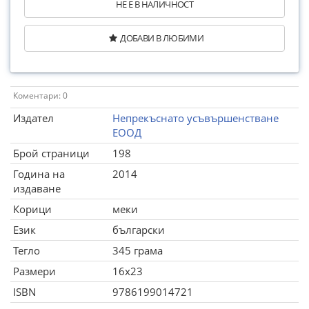
НЕ Е В НАЛИЧНОСТ
ДОБАВИ В ЛЮБИМИ
Коментари: 0
Издател
Непрекъснато усъвършенстване
ЕООД
Брой страници
198
Година на
2014
издаване
Корици
меки
Език
български
Тегло
345 грама
Размери
16x23
ISBN
9786199014721