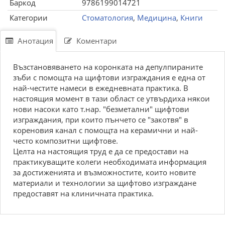
Баркод
9786199014721
Категории
Стоматология
,
Медицина
,
Книги
Анотация
Коментари
Възстановяването на коронката на депулпираните
зъби с помощта на щифтови изграждания е една от
най-честите намеси в ежедневната практика. В
настоящия момент в тази област се утвърдиха някои
нови насоки като т.нар. "безметални" щифтови
изграждания, при които пънчето се "закотвя" в
кореновия канал с помощта на керамични и най-
често композитни щифтове.
Целта на настоящия труд е да се предостави на
практикуващите колеги необходимата информация
за достиженията и възможностите, които новите
материали и технологии за щифтово изграждане
предоставят на клиничната практика.