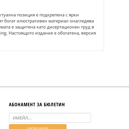
актуална позиция е подкрепена с ярки
ят богат илюстративен материал онагледява
емата е защитена като дисертационен труд в
ing. Настоящото издание е обогатена, версия
АБОНАМЕНТ ЗА БЮЛЕТИН