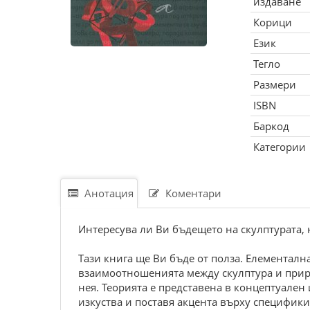
издаване
Корици
Език
Тегло
Размери
ISBN
Баркод
Категории
Анотация
Коментари
Интересува ли Ви бъдещето на скулптурата, 
Тази книга ще Ви бъде от полза. Елементалн
взаимоотношенията между скулптура и природ
нея. Теорията е представена в концептуален 
изкуства и поставя акцента върху специфик