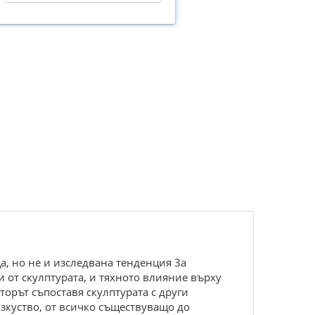
а, но не и изследвана тенденция 3а
 от скулптурата, и тяхното влияние върху
торът съпоставя скулптурата с други
зкуство, от всичко съществуващо до