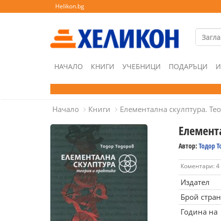
Helikon.bg
НАЧАЛО
КНИГИ
УЧЕБНИЦИ
ПОДАРЪЦИ
И
Начало
Книги
Елементална скулптура. Те
Елемента
Автор:
Тодор Т
Коментари: 4
Издател
Брой стра
Година на