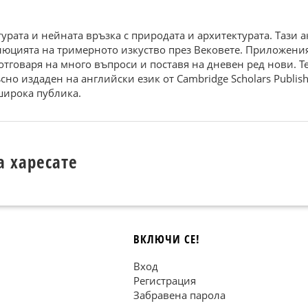
урата и нейната връзка с природата и архитектурата. Тази 
люцията на тримерното изкуство през Вековете. Приложени
отговаря на много въпроси и поставя на дневен ред нови. Т
но издаден на английски език от Cambridge Scholars Publish
 широка публика.
а харесате
ВКЛЮЧИ СЕ!
Вход
Регистрация
Забравена парола