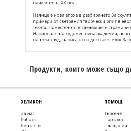
началото на XX век.
Налице е нова епоха в разбирането 3а скулпт
примери от световния творчески опит в ево
тезата. Поместеното в следващите страници 
Националната художествена академия, по-къс
на този труд, написана на достъпен език 3а
Продукти, които може също д
ХЕЛИКОН
ПОМОЩ
За нас
Търсене
Работа
Поръчка
Контакти
Плащания