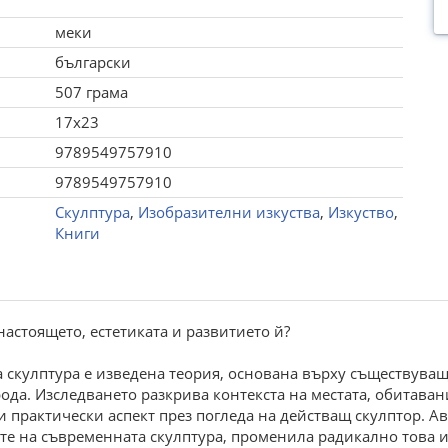
меки
български
507 грама
17x23
9789549757910
9789549757910
Скулптура
,
Изобразителни изкуства
,
Изкуство
,
Книги
настоящето, естетиката и развитието й?
а скулптура е изведена теория, основана върху съществуващ
а. Изследването разкрива контекста на местата, обитавани
и практически аспект през погледа на действащ скулптор. Ав
ите на съвременната скулптура, променила радикално това и