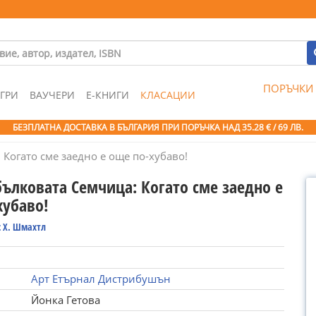
ПОРЪЧКИ
ГРИ
ВАУЧЕРИ
Е-КНИГИ
КЛАСАЦИИ
БЕЗПЛАТНА ДОСТАВКА В БЪЛГАРИЯ ПРИ ПОРЪЧКА
НАД 35.28 € / 69 ЛВ.
Когато сме заедно е още по-хубаво!
бълковата Семчица: Когато сме заедно е
хубаво!
с Х. Шмахтл
Арт Етърнал Дистрибушън
Йонка Гетова