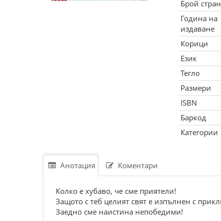
Брой стра
Година на
издаване
Корици
Език
Тегло
Размери
ISBN
Баркод
Категории
Анотация
Коментари
Колко е хубаво, че сме приятели!
Защото с теб целият свят е изпълнен с прикл
Заедно сме наистина непобедими!