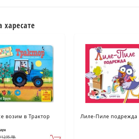
а харесате
се возим в Трактор
Лиле-Пиле подрежда
раун
/ 12.95 ЛВ.