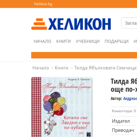
Helikon.bg
НАЧАЛО
КНИГИ
УЧЕБНИЦИ
ПОДАРЪЦИ
И
Начало
Книги
Тилда Ябълковата Семчица: 
Тилда Я
още по-
Автор:
Андреа
Коментари: 0
Издател
Преводач