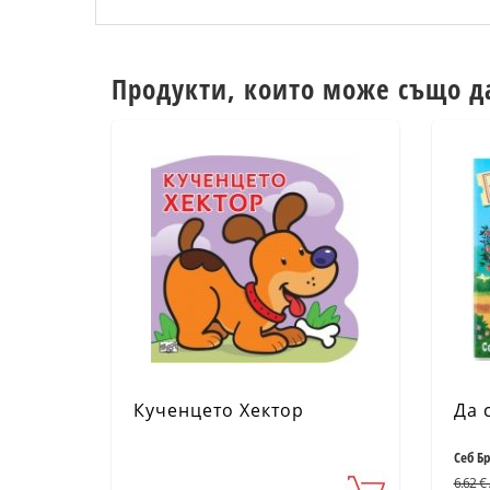
Продукти, които може също д
Кученцето Хектор
Да 
Себ Б
6.62 € 