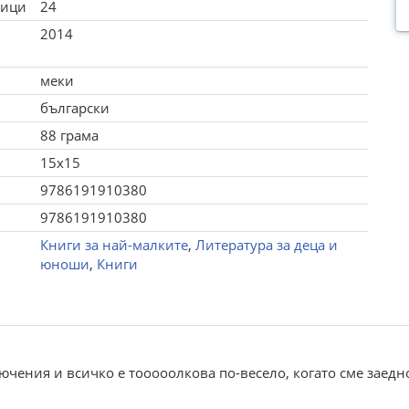
ници
24
2014
меки
български
88 грама
15x15
9786191910380
9786191910380
Книги за най-малките
,
Литература за деца и
юноши
,
Книги
ючения и всичко е тооооолкова по-весело, когато сме заедн