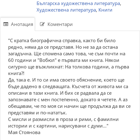
Българска художествена литература
,
Художествена литература
,
Книги
Анотация
Коментари
"С кратка биографична справка, както би било
редно, няма да се представя. Но не за да остана
загадъчна. Ще спомена само това, че съм почти на
60 години и "Вобюл" е първата ми книга. Някои
сигурно ще възкликнат: На толкова години, а първа
книга?!
Да, така е. И то си има своето обяснение, което ще
бъде дадено в следващата. Късчета от живота ми са
описани в тази книга. И бих се радвала да се
запознавате с мен постепенно, докато я четете. А аз
обещавам, че по моя си начин ще продължа да ви се
представям и по-нататък.
С мисли и размисли в проза и рими, с фамилни
истории и с картини, нарисувани с думи..."
Мая Стоянова