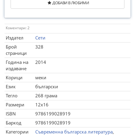
ДОБАВИ В ЛЮБИМИ
Коментари: 2
Издател
Сети
Брой
328
страници
Година на
2014
издаване
Корици
меки
Език
български
Тегло
268 грама
Размери
12x16
ISBN
9786199028919
Баркод
9786199028919
Категории
Съвременна българска литература
,