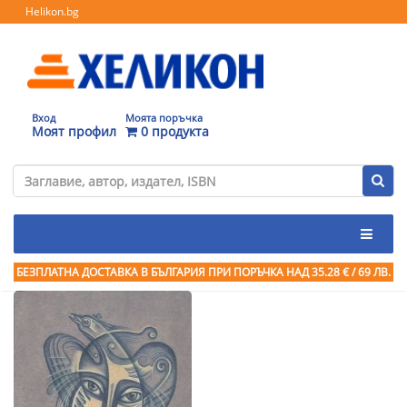
Helikon.bg
Вход
Моята поръчка
Моят профил
0 продукта
БЕЗПЛАТНА ДОСТАВКА В БЪЛГАРИЯ ПРИ ПОРЪЧКА
НАД 35.28 € / 69 ЛВ.