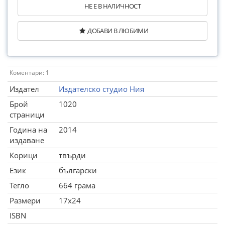
НЕ Е В НАЛИЧНОСТ
ДОБАВИ В ЛЮБИМИ
Коментари: 1
Издател
Издателско студио Ния
Брой
1020
страници
Година на
2014
издаване
Корици
твърди
Език
български
Тегло
664 грама
Размери
17x24
ISBN