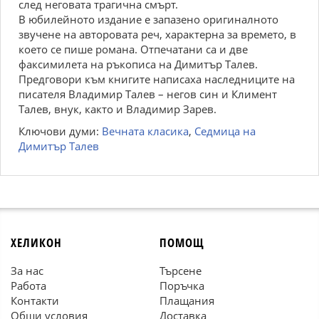
след неговата трагична смърт.
В юбилейното издание е запазено оригиналното
звучене на авторовата реч, характерна за времето, в
което се пише романа. Отпечатани са и две
факсимилета на ръкописа на Димитър Талев.
Предговори към книгите написаха наследниците на
писателя Владимир Талев – негов син и Климент
Талев, внук, както и Владимир Зарев.
Ключови думи:
Вечната класика
,
Седмица на
Димитър Талев
ХЕЛИКОН
ПОМОЩ
За нас
Търсене
Работа
Поръчка
Контакти
Плащания
Общи условия
Доставка