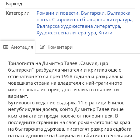
Баркод
Категории
Романи и повести. Български
,
Българска
проза
,
Съвременна българска литература
,
Българска художествена литература
,
Художествена литература
,
Книги
Анотация
Коментари
Трилогията на Димитър Талев „Самуил, цар
български”, разбудила читатели и критика още с
отпечатването си през 1958 година и разкриваща
човешката страна на владетеля с най-трагичното
име в нашата история, днес излиза в пълния си
вариант.
Бутиковото издание съдържа 11 страници Епилог,
непубликуван досега, който Димитър Талев пише
към книгата си преди повече от половин век. В
последните страници на своя роман-летопис за края
на българската държава, писателят разкрива съдбата
на наследниците на Самуила и събитията в България