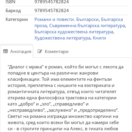
ISBN
9789545782824
Баркод
9789545782824
Категории
Романи и повести. Български
,
Българска
проза
,
Съвременна българска литература
,
Българска художествена литература
,
Художествена литература
,
Книги
Анотация
Коментари
"Диалог с мрака" е роман, който би могъл с лекота да
попадне в центъра на различни жанрови
класификации. Той има елементите на фентъзи
история, преплетена с нишките на езотериката и
романтичната литература, отвъд които читателят
открива една философска трактовка на категории
като „добро” и „зло”, „справедливо” и
„несправедливо”, „заслужено” и „предопределено”.
Светът на романа изгражда множество картини на
живота, сред които всеки би могъл да намери себе
си - в строгите принципи на Алекс, в тихата любов