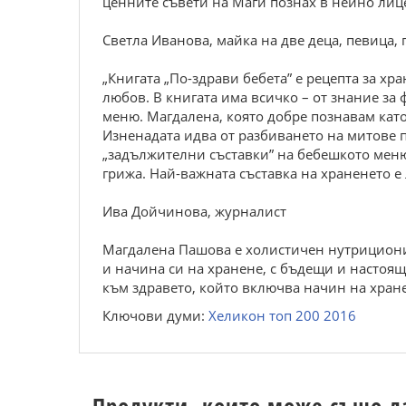
ценните съвети на Маги познах в нейно лице 
Светла Иванова, майка на две деца, певица, 
„Книгата „По-здрави бебета” е рецепта за хр
любов. В книгата има всичко – от знание за 
меню. Магдалена, която добре познавам кат
Изненадата идва от разбиването на митове 
„задължителни съставки” на бебешкото меню.
грижа. Най-важната съставка на храненето 
Ива Дойчинова, журналист
Магдалена Пашова е холистичен нутриционист
и начина си на хранене, с бъдещи и настоя
към здравето, който включва начин на хране
Ключови думи:
Хеликон топ 200 2016