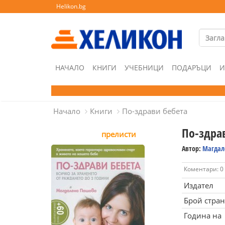
Helikon.bg
НАЧАЛО
КНИГИ
УЧЕБНИЦИ
ПОДАРЪЦИ
И
Начало
Книги
По-здрави бебета
По-здра
прелисти
Автор:
Магдал
Коментари: 0
Издател
Брой стра
Година на