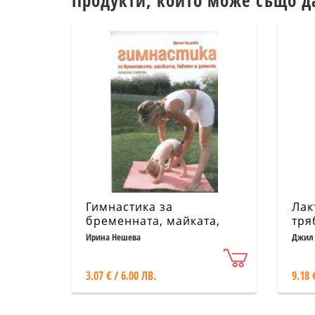
Продукти, които може също д
Гимнастика за
Лак
бременната, майката,
тря
бебето и детето.
кър
Ирина Нешева
Джил 
Полезни съвети
3.07 € / 6.00 ЛВ.
9.18 