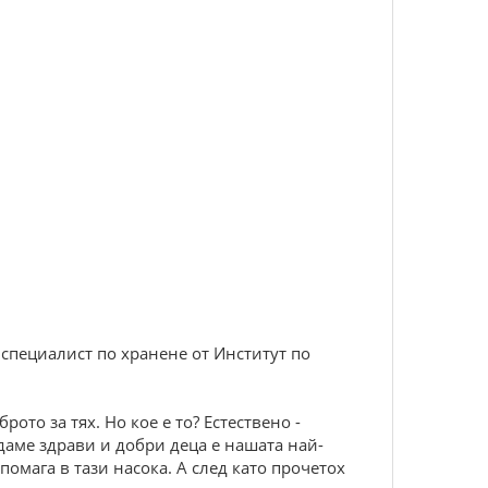
 специалист по хранене от Институт по
ото за тях. Но кое е то? Естествено -
даме здрави и добри деца е нашата най-
помага в тази насока. А след като прочетох