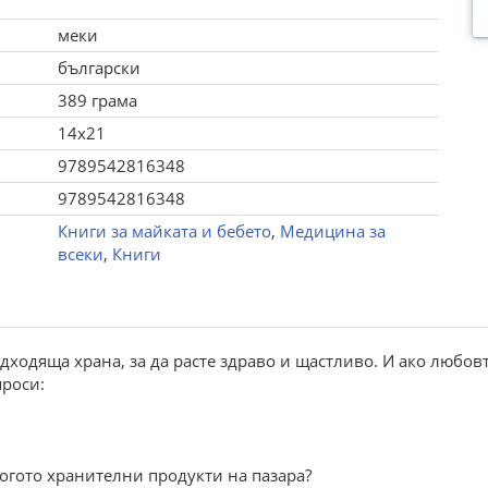
меки
български
389 грама
14x21
9789542816348
9789542816348
Книги за майката и бебето
,
Медицина за
всеки
,
Книги
дходяща храна, за да расте здраво и щастливо. И ако любовт
проси:
ногото хранителни продукти на пазара?