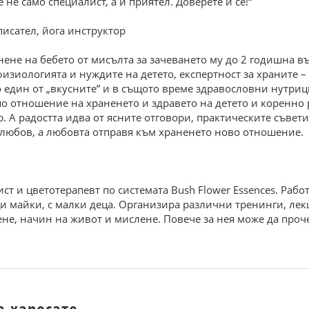
не само специалист, а и приятел. Доверете й се!“
писател, йога инструктор
анене на бебето от мисълта за зачеването му до 2 годишна 
физиологията и нуждите на детето, експертност за храните 
о един от „вкусните” и в същото време здравословни нутриц
по отношение на храненето и здравето на детето и коренно
 А радостта идва от ясните отговори, практическите съвети
е любов, а любовта отправя към храненето ново отношение.
 и цветотерапевт по системата Bush Flower Essences. Работ
щи майки, с малки деца. Организира различни тренинги, ле
не, начин на живот и мислене. Повече за нея може да прочет