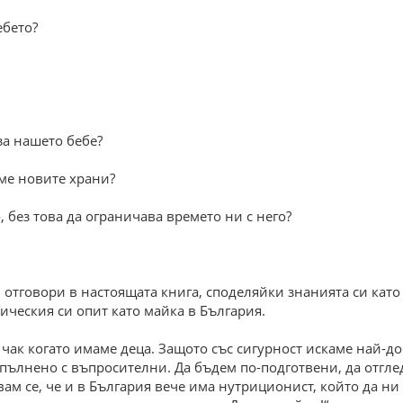
ебето?
за нашето бебе?
аме новите храни?
, без това да ограничава времето ни с него?
 отговори в настоящата книга, споделяйки знанията си като
ческия си опит като майка в България.
 чак когато имаме деца. Защото със сигурност искаме най-добр
пълнено с въпросителни. Да бъдем по-подготвени, да отгле
вам се, че и в България вече има нутриционист, който да ни 