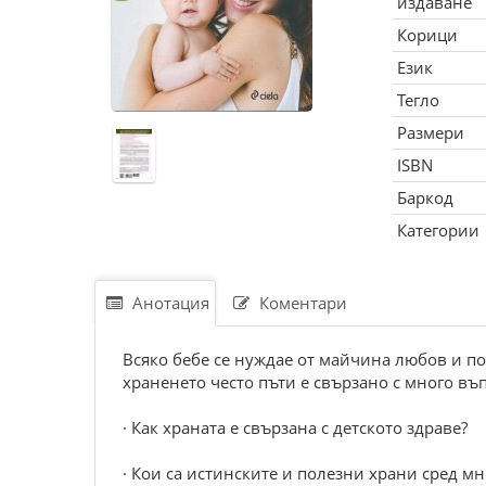
издаване
Корици
Език
Тегло
Размери
ISBN
Баркод
Категории
Анотация
Коментари
Всяко бебе се нуждае от майчина любов и по
храненето често пъти е свързано с много въ
· Как храната е свързана с детското здраве?
· Кои са истинските и полезни храни сред м