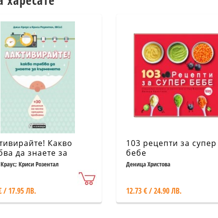
а харесате
тивирайте! Какво
103 рецепти за супер
бва да знаете за
бебе
менето
Краус; Криси Розентал
Деница Христова
€ / 17.95 ЛВ.
12.73 € / 24.90 ЛВ.