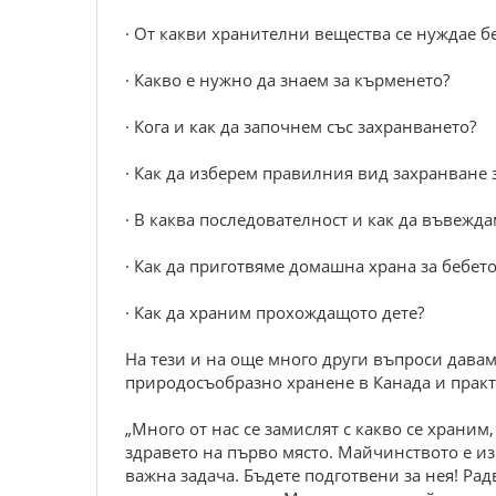
· От какви хранителни вещества се нуждае б
· Какво е нужно да знаем за кърменето?
· Кога и как да започнем със захранването?
· Как да изберем правилния вид захранване 
· В каква последователност и как да въвежд
· Как да приготвяме домашна храна за бебето
· Как да храним прохождащото дете?
На тези и на още много други въпроси давам
природосъобразно хранене в Канада и практи
„Много от нас се замислят с какво се храним,
здравето на първо място. Майчинството е из
важна задача. Бъдете подготвени за нея! Рад