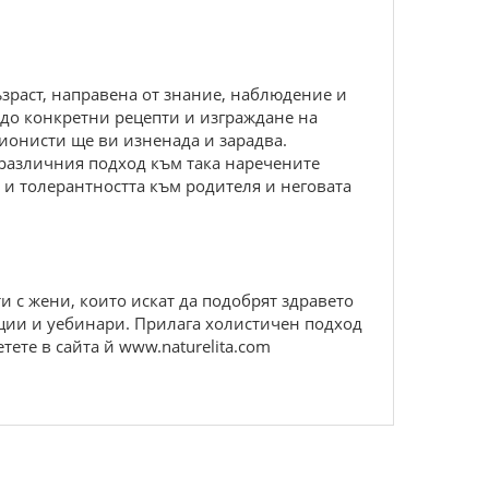
възраст, направена от знание, наблюдение и
– до конкретни рецепти и изграждане на
ионисти ще ви изненада и зарадва.
 различния подход към така наречените
 и толерантността към родителя и неговата
и с жени, които искат да подобрят здравето
кции и уебинари. Прилага холистичен подход
ете в сайта й www.naturelita.com