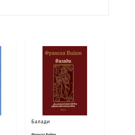
Балади
Франсоа Вийон