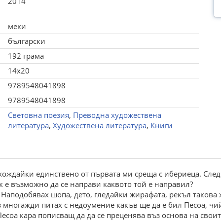
2014
меки
български
192 грама
14x20
9789548041898
9789548041898
Световна поезия
,
Преводна художествена
литература
,
Художествена литература
,
Книги
хождайки единствено от първата ми среща с ибериеца. След 
 е възможно да се направи каквото той е направил?
Наподобявах шопа, дето, гледайки жирафата, рекъл такова 
з многажди питах с недоумение какъв ще да е бил Песоа, чи
есоа кара пописващ да да се преценява въз основа на свои