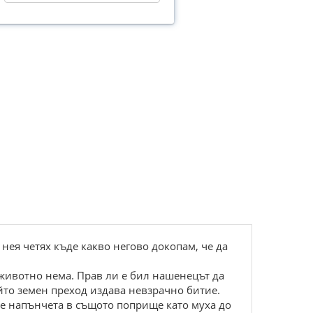
нея четях къде какво негово докопам, че да
животно нема. Прав ли е бил нашенецът да
йто земен преход издава невзрачно битие.
те напънчета в същото поприще като муха до