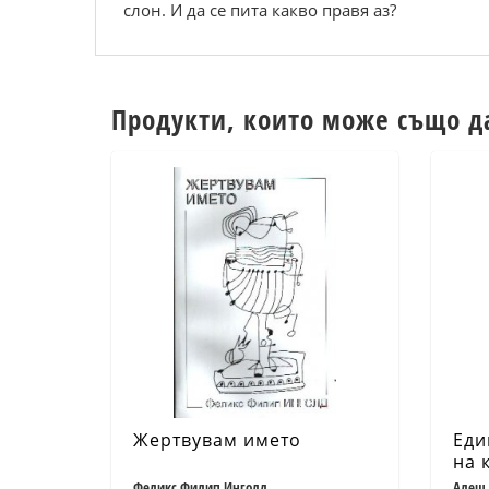
слон. И да се пита какво правя аз?
Продукти, които може също д
Жертвувам името
Еди
на 
Феликс Филип Инголд
Алеш 