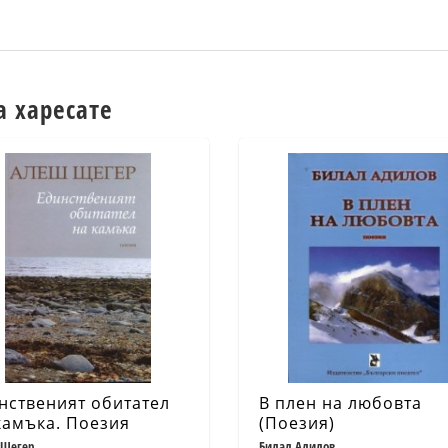
а харесате
нственият обитател
В плен на любовта
камъка. Поезия
(Поезия)
Щегер
Билал Адилов