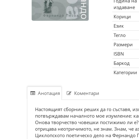
Година на
издаване
Корици
Език
Тегло
Размери
ISBN
Баркод
Категории
Анотация
Коментари
Настоящият сборник реших да го съставя, из
потвърждавам началното мое изумление: как
Онова творчество човешки постижимо ли е? 
отрицава неотричимото, не знам. Знам, че а
Циклопското поетическо дело на Фернандо П