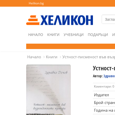
Helikon.bg
НАЧАЛО
КНИГИ
УЧЕБНИЦИ
ПОДАРЪЦИ
И
Начало
Книги
Устност-писменост във въз
Устност
Автор:
Здравк
Коментари: 0
Издател
Брой стра
Година на