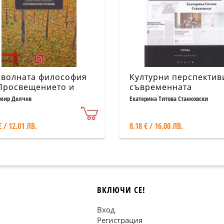
волната философия
Културни перспектив
Просвещението и
съвременната
ндалната
журналистика
мир Делчев
Екатерина Титова Станковски
ожественост на
ресионизма
€ / 12.01 ЛВ.
8.18 € / 16.00 ЛВ.
ВКЛЮЧИ СЕ!
Вход
Регистрация