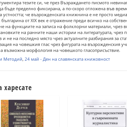
ентира тезите си, че през Възраждането писмото невинаги 
да бъде пределно фиксирана, а по-скоро отложена във време
 устността; че възрожденската книжнина е не просто медиат
а българина от XIX век е отражение преди всичко на собстве
е на функциите на записа на фолклорни материали, чрез вг
тановките на ранните наши истории на литературата, чрез 
 не на последно място чрез актуалните разбирания за стат
зация на човешкия глас чрез фигурата на възрожденския уч
една възможна морфология на човешкото гласоприсъствие.
л и Методий
,
24 май - Ден на славянската книжовност
а харесате