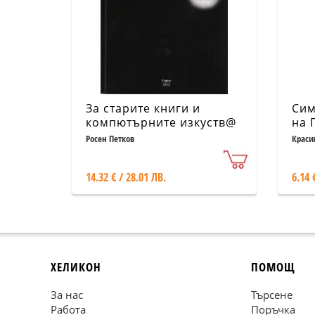
За старите книги и
Сим
компютърните изкуств@
на 
ска
Росен Петков
Краси
худ
имп
14.32 € / 28.01 ЛВ.
6.14 
ХЕЛИКОН
ПОМОЩ
За нас
Търсене
Работа
Поръчка