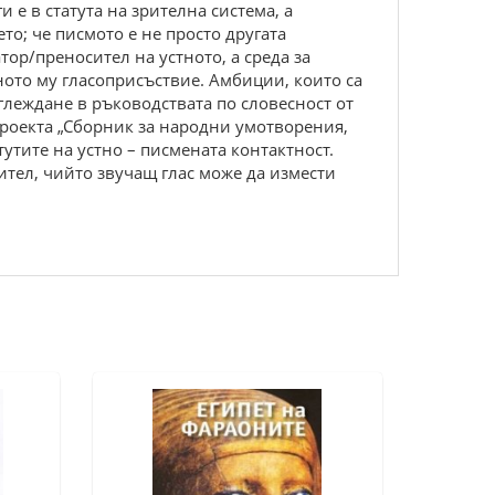
е в статута на зрителна система, а
то; че писмото е не просто другата
ор/преносител на устното, а среда за
ното му гласоприсъствие. Амбиции, които са
леждане в ръководствата по словесност от
проекта „Сборник за народни умотворения,
утите на устно – писмената контактност.
ител, чийто звучащ глас може да измести