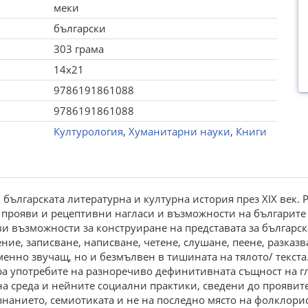
меки
български
303 грама
14x21
9786191861088
9786191861088
Културология
,
Хуманитарни науки
,
Книги
българската литературна и културна история през XIX век. 
прояви и рецептивни нагласи и възможности на българите в
ви възможности за конструиране на представата за българск
ие, записване, написване, четене, слушане, пеене, разказв
енно звучащ, но и безмълвен в тишината на тялото/ текста.
ра употребите на разноречиво дефинитивната същност на гл
 среда и нейните социални практики, сведени до проявите 
знанието, семиотиката и не на последно място на фолклорис