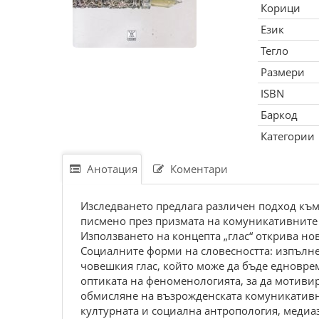
Корици
Език
Тегло
Размери
ISBN
Баркод
Категории
Анотация
Коментари
Изследването предлага различен подход към 
писмено през призмата на комуникативните 
Използването на концепта „глас“ открива но
Социалните форми на словесността: изпълнен
човешкия глас, който може да бъде едноврем
оптиката на феноменологията, за да мотиви
обмисляне на възрожденската комуникативна
културната и социална антропология, медиа