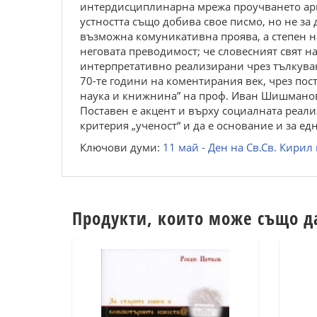
интердисциплинарна мрежа проучването аргум
устността също добива свое писмо, но не за 
възможна комуникативна проява, а степен на
неговата преводимост; че словесният свят н
интерпретативно реализирани чрез тълкуван
70-те години на коментирания век, чрез пос
наука и книжнина” на проф. Иван Шишманов и
Поставен е акцент и върху социалната реали
критерия „ученост“ и да е основание и за 
Ключови думи:
11 май - Ден на Св.Св. Кири
Продукти, които може също д