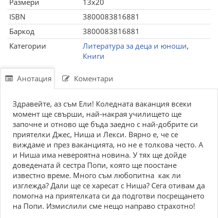
Размери
13x20
ISBN
3800083816881
Баркод
3800083816881
Категории
Литература за деца и юноши
,
Книги
Анотация
Коментари
Здравейте, аз съм Ели! Коледната ваканция всеки
момент ще свърши, най-накрая училището ще
започне и отново ще бъда заедно с най-добрите си
приятелки Джес, Ниша и Лекси. Вярно е, че се
виждаме и през ваканцията, но не е толкова често. А
и Ниша има невероятна новина. У тях ще дойде
доведената й сестра Попи, която ще поостане
известно време. Много съм любопитна ­ как ли
изглежда? Дали ще се харесат с Ниша? Сега отивам да
помогна на приятелката си да подготви посрещането
на Попи. Измислили сме нещо направо страхотно!