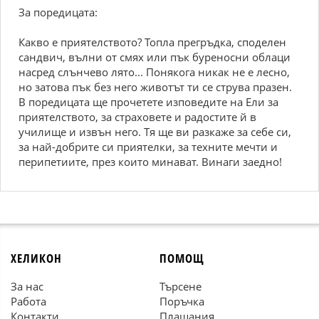
За поредицата:
Какво е приятелството? Топла прегръдка, споделен
сандвич, вълни от смях или пък буреносни облаци
насред слънчево лято... Понякога никак не е лесно,
но затова пък без него животът ти се струва празен.
В поредицата ще прочетете изповедите на Ели за
приятелството, за страховете и радостите й в
училище и извън него. Тя ще ви разкаже за себе си,
за най-добрите си приятелки, за техните мечти и
перипетиите, през които минават. Винаги заедно!
ХЕЛИКОН
ПОМОЩ
За нас
Търсене
Работа
Поръчка
Контакти
Плащания