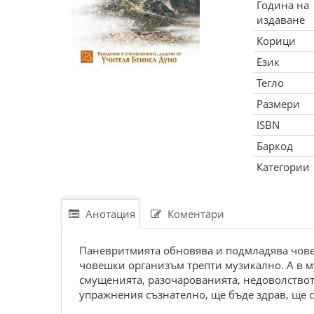
Година на
издаване
Корици
Език
Тегло
Размери
ISBN
Баркод
Категории
Анотация
Коментари
Паневритмията обновява и подмладява човек
човешки организъм трепти музикално. А в му
смущенията, разочарованията, недоволството
упражнения съзнателно, ще бъде здрав, ще 