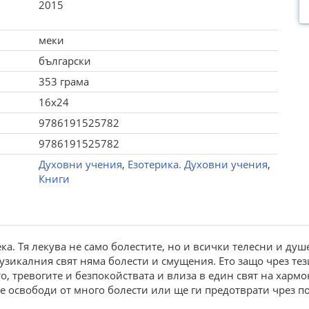
2015
меки
български
353 грама
16x24
9786191525782
9786191525782
Духовни учения
,
Езотерика. Духовни учения
,
Книги
а. Тя лекува не само болестите, но и всички телесни и ду
зикалния свят няма болести и смущения. Ето защо чрез тез
, тревогите и безпокойствата и влиза в един свят на хармон
се освободи от много болести или ще ги предотврати чрез п