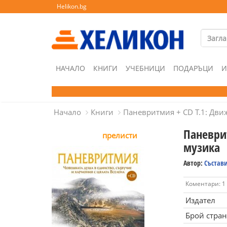
Helikon.bg
НАЧАЛО
КНИГИ
УЧЕБНИЦИ
ПОДАРЪЦИ
И
Начало
Книги
Паневритмия + CD Т.1: Дви
Паневри
прелисти
музика
Автор:
Състав
Коментари: 1
Издател
Брой стра