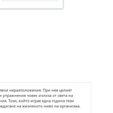
шевни неразположения. При нея целият
и упражнения човек излиза от света на
ия. Този, който играе една година тези
овдигане на жизненото ниво на организма.