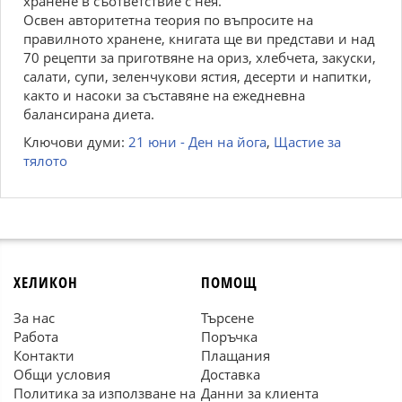
хранене в съответствие с нея.
Освен авторитетна теория по въпросите на
правилното хранене, книгата ще ви представи и над
70 рецепти за приготвяне на ориз, хлебчета, закуски,
салати, супи, зеленчукови ястия, десерти и напитки,
както и насоки за съставяне на ежедневна
балансирана диета.
Ключови думи:
21 юни - Ден на йога
,
Щастие за
тялото
ХЕЛИКОН
ПОМОЩ
За нас
Търсене
Работа
Поръчка
Контакти
Плащания
Общи условия
Доставка
Политика за използване на
Данни за клиента