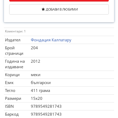
ДОБАВИ В ЛЮБИМИ
Коментари: 1
Издател
Фондация Калпатару
Брой
204
страници
Година на
2012
издаване
Корици
меки
Език
български
Тегло
411 грама
Размери
15x20
ISBN
9789549281743
Баркод
9789549281743