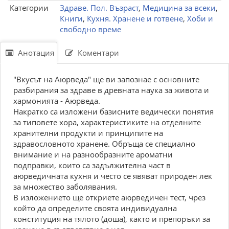
Категории
Здраве. Пол. Възраст
,
Медицина за всеки
,
Книги
,
Кухня. Хранене и готвене
,
Хоби и
свободно време
Анотация
Коментари
"Вкусът на Аюрведа" ще ви запознае с основните
разбирания за здраве в древната наука за живота и
хармонията - Аюрведа.
Накратко са изложени базисните ведически понятия
за типовете хора, характеристиките на отделните
хранителни продукти и принципите на
здравословното хранене. Обръща се специално
внимание и на разнообразните ароматни
подправки, които са задължителна част в
аюрведичната кухня и често се явяват природен лек
за множество заболявания.
В изложението ще откриете аюрведичен тест, чрез
който да определите своята индивидуална
конституция на тялото (доша), както и препоръки за