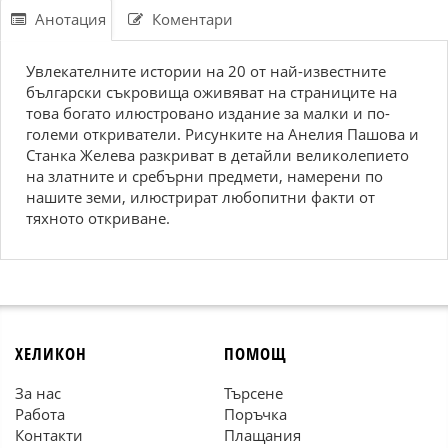
Анотация
Коментари
Увлекателните истории на 20 от най-известните
български съкровища оживяват на страниците на
това богато илюстровано издание за малки и по-
големи откриватели. Рисунките на Анелия Пашова и
Станка Желева разкриват в детайли великолепието
на златните и сребърни предмети, намерени по
нашите земи, илюстрират любопитни факти от
тяхното откриване.
ХЕЛИКОН
ПОМОЩ
За нас
Търсене
Работа
Поръчка
Контакти
Плащания