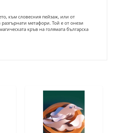
о, към словесния пейзаж, или от
 разгърнати метафори. Той е от онези
 магическата кръв на голямата българска