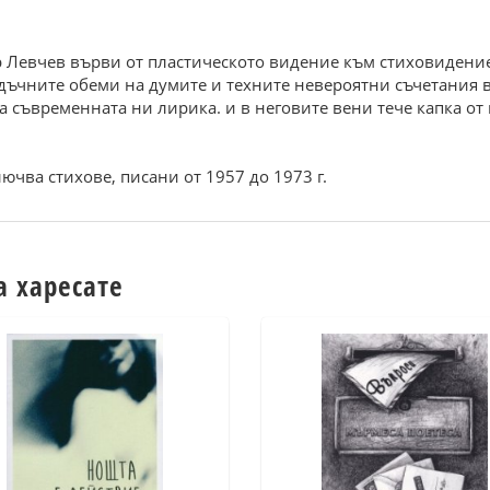
Левчев върви от пластическото видение към стиховидениет
дъчните обеми на думите и техните невероятни съчетания в
а съвременната ни лирика. и в неговите вени тече капка от
чва стихове, писани от 1957 до 1973 г.
а харесате