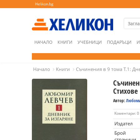
Helikon.bg
НАЧАЛО
КНИГИ
УЧЕБНИЦИ
ПОДАРЪЦИ
И
Начало
Книги
Съчинения в 9 тома Т.1: Дн
Съчинени
Стихове 
Автор:
Любоми
Коментари: 0
Издател
Брой
страници