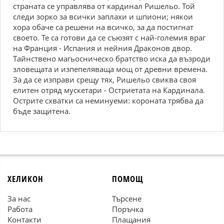
страната се управлява от кардинал Ришельо. Той
следи зорко за всички заплахи и шпиони; някои
хора обаче са решени на всичко, за да постигнат
своето. Те са готови да се съюзят с най-големия враг
на Франция - Испания и нейния Драконов двор.
Тайнствено магьосническо братство иска да възроди
зловещата и изпепеляваща мощ от древни времена.
За да се изправи срещу тях, Ришельо свиква своя
елитен отряд мускетари - Остриетата на Кардинала.
Острите схватки са неминуеми: короната трябва да
бъде защитена.
ХЕЛИКОН
ПОМОЩ
За нас
Търсене
Работа
Поръчка
Контакти
Плащания