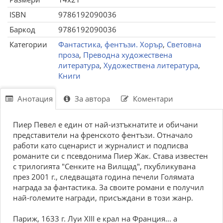
ISBN
9786192090036
Баркод
9786192090036
Категории
Фантастика, фентъзи. Хорър
,
Световна
проза
,
Преводна художествена
литература
,
Художествена литература
,
Книги
Анотация
За автора
Коментари
Пиер Певел е един от най-изтъкнатите и обичани
представители на френското фентъзи. Отначало
работи като сценарист и журналист и подписва
романите си с псевдонима Пиер Жак. Става известен
с трилогията "Сенките на Вилщад", пхубликувана
през 2001 г., следващата година печели Голямата
награда за фантастика. За своите романи е получил
най-големите награди, присъждани в този жанр.
Париж, 1633 г. Луи XIII е крал на Франция... а