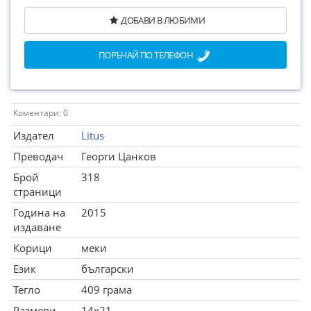
ДОБАВИ В ЛЮБИМИ
ПОРЪЧАЙ ПО ТЕЛЕФОН
Коментари: 0
Издател
Litus
Преводач
Георги Цанков
Брой
318
страници
Година на
2015
издаване
Корици
меки
Език
български
Тегло
409 грама
Размери
14x21