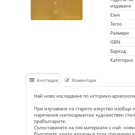
издаване
Език
Тегло
Размери
ISBN
Баркод
Категории
Анотация
Коментари
Най ново изследване по историко-археологи
При изучаване на старото изкуство изобщо и
наречения скитосарматски художествен стил.
прабългарите.
Съпоставянето на тия материали с най- нови
българите, които излагам в този специален е