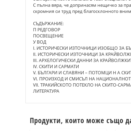
С пълна вяра, че допринасям нещичко за пра
скромния си труд пред благосклонното вним
СЪДЪРЖАНИЕ:
П РЕДГОВОР
ПОСВЕЩЕНИЕ
У ВОД
I. ИСТОРИЧЕСКИ ИЗТОЧНИЦИ ИЗОБЩО ЗА Б
II. ИСТОРИЧЕСКИ ИЗТОЧНИЦИ ЗА КРАЙВОЛЖ
III. АРХЕЛОГИЧЕСКИ ДАННИ ЗА КРАЙВОЛЖКИ
IV. СКИТИ И САРМАТИ
V. БЪЛГАРИ И СЛАВЯНИ – ПОТОМЦИ Н А СКИ
VI. ПРОИЗХОД И СМИСЪЛ НА НАЦИОНАЛНОТ
VII. ТРАКИЙСКОТО ПОТЕКЛО НА СКИТО-САРМ
ЛИТЕРАТУРА
Продукти, които може също д