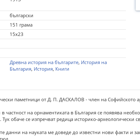
български
151 грама
15x23
Древна история на българите
,
История на
България
,
История
,
Книги
чески паметници от Д. П. ДАСКАЛОВ - член на Софийското 
 в частност на орнаментиката в България се появява необх
 Тук обаче се изпречват редица историко-археологически с
те данни на науката ме доведе до известни нови факти и з
тюд.