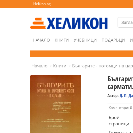
Helikon.bg
НАЧАЛО
КНИГИ
УЧЕБНИЦИ
ПОДАРЪЦИ
И
Начало
Книги
Българите - потомци на цар
Българит
сармати
Автор:
Д. П. Д
Коментари: 0
Брой
страници
Година на