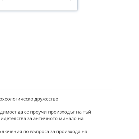
археологическо дружество
одимост да се проучи произходът на тъй
видетелства за античното минало на
аключения по въпроса за произхода на