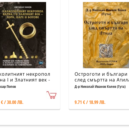
колитният некропол
Остроготи и българи
на I и Златният век -
след смъртта на Атил
а, царе и богове
озар Попов
Д-р Николай Иванов Колев (Гута)
 € / 30.00 ЛВ.
9.71 € / 18.99 ЛВ.