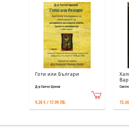
Готи или Българи
Хал
Вар
хор
Д-р Ганчо Ценов
Светл
9.20 € / 17.99 ЛВ.
15.34