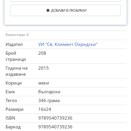
ДОБАВИ В ЛЮБИМИ
Коментари: 0
Издател
УИ "Св. Климент Охридски"
Брой
208
страници
Година на
2015
издаване
Корици
меки
Език
български
Тегло
346 грама
Размери
16x24
ISBN
9789540739236
Баркод
9789540739236