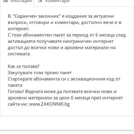
Анотация
Коментари
В. "Седмичен законник" е изцдание за актуални
въпроси, отговори и коментари, достъпно вече и в
интернет.
С този абонаментен пакет за период от 6 месеца след
активацията получавате неограничен интернет
достъп до всички нови и архивни материали на
системата.
Как се ползва?
Закупувате този промо пакет
Стартирате абонамента си с активационния код от
пакета
Готово! Веднага може да ползвате всички нови и
архивни материали за цели 6 месеца през интернет
сайта ни: www.ZAKONNIK.bg