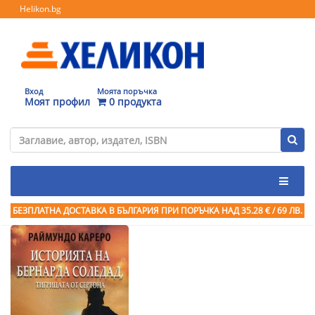
Helikon.bg
Вход
Моята поръчка
Моят профил
0 продукта
БЕЗПЛАТНА ДОСТАВКА В БЪЛГАРИЯ ПРИ ПОРЪЧКА
НАД 35.28 € / 69 ЛВ.