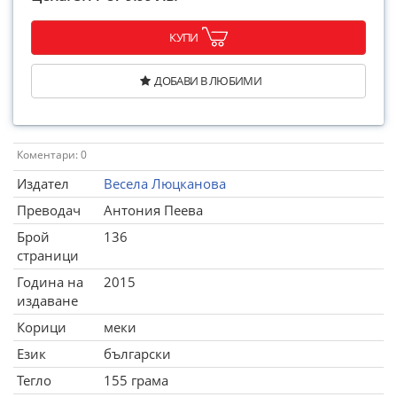
КУПИ
ДОБАВИ В ЛЮБИМИ
Коментари: 0
Издател
Весела Люцканова
Преводач
Антония Пеева
Брой
136
страници
Година на
2015
издаване
Корици
меки
Език
български
Тегло
155 грама