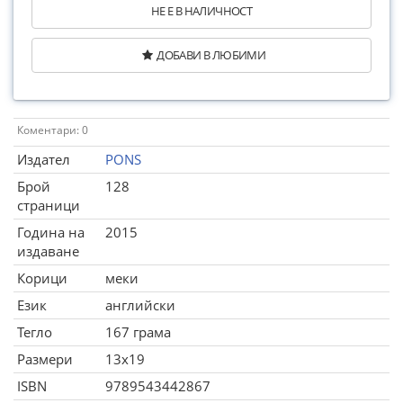
НЕ Е В НАЛИЧНОСТ
ДОБАВИ В ЛЮБИМИ
Коментари: 0
Издател
PONS
Брой
128
страници
Година на
2015
издаване
Корици
меки
Език
английски
Тегло
167 грама
Размери
13x19
ISBN
9789543442867