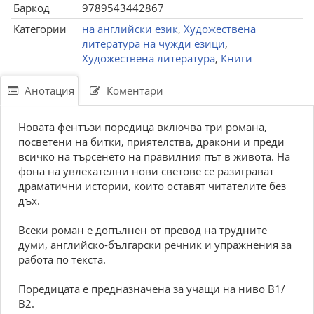
Баркод
9789543442867
Категории
на английски език
,
Художествена
литература на чужди езици
,
Художествена литература
,
Книги
Анотация
Коментари
Новата фентъзи поредица включва три романа,
посветени на битки, приятелства, дракони и преди
всичко на търсенето на правилния път в живота. На
фона на увлекателни нови светове се разиграват
драматични истории, които оставят читателите без
дъх.
Всеки роман е допълнен от превод на трудните
думи, английско-български речник и упражнения за
работа по текста.
Поредицата е предназначена за учащи на ниво В1/
В2.