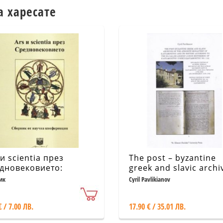
а харесате
 и scientia през
The post – byzantine
дновековието:
greek and slavic archi
рник от научна
of the Athonite
ик
Cyril Pavlikianov
ференция
monastery of
Kastamonitou and its
€ / 7.00 ЛВ.
17.90 € / 35.01 ЛВ.
history according to t
so – called legend ( L