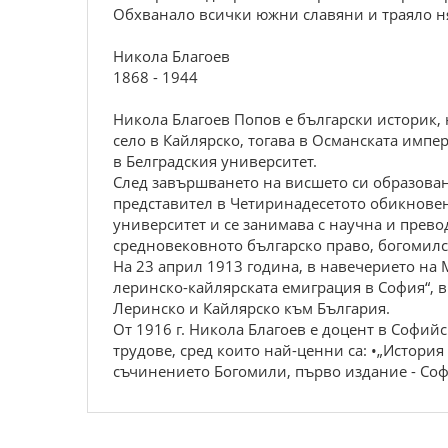
Обхванало всички южни славяни и траяло ня
Никола Благоев
1868 - 1944
Никола Благоев Попов е български историк, ю
село в Кайлярско, тогава в Османската импе
в Белградския университет.
След завършването на висшето си образовани
представител в Четиринадесетото обикновен
университет и се занимава с научна и прево
средновековното българско право, богомилс
На 23 април 1913 година, в навечерието на 
леринско-кайлярската емиграция в София“, в
Леринско и Кайлярско към България.
От 1916 г. Никола Благоев е доцент в Софийс
трудове, сред които най-ценни са: •„Истори
съчинението Богомили, първо издание - Софи