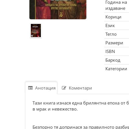
Година на
издаване
Корици
Език
Тегло
Размери
ISBN
Баркод
Категории
Анотация
Коментари
Тази книга изнася една брилянтна епоха от б
в мрак и невежество.
Безпорно тя допринася за правилното разби