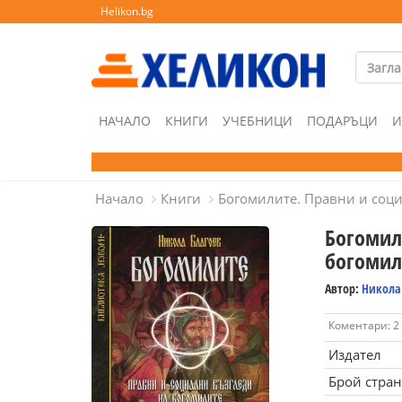
Helikon.bg
НАЧАЛО
КНИГИ
УЧЕБНИЦИ
ПОДАРЪЦИ
И
Начало
Книги
Богомилите. Правни и соц
Богомил
богомил
Автор:
Никола
Коментари: 2
Издател
Брой стра