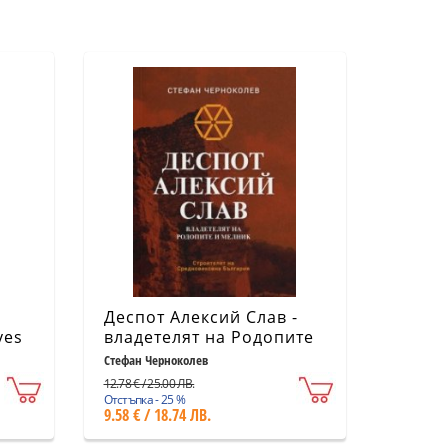
Деспот Алексий Слав -
ves
владетелят на Родопите
и Мелник
Стефан Черноколев
12.78 € / 25.00 ЛВ.
Отстъпка - 25 %
9.58 € / 18.74 ЛВ.
he
ogos