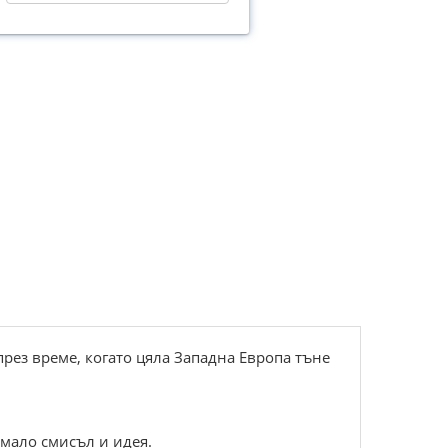
през време, когато цяла Западна Европа тъне
мало смисъл и идея.