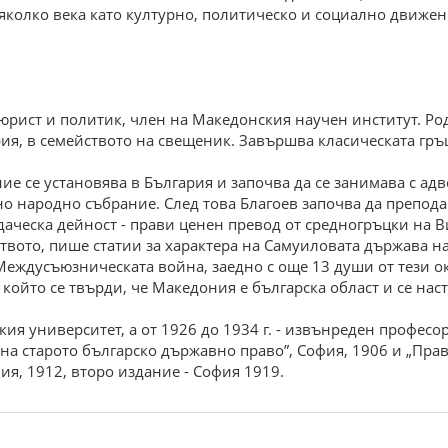
колко века като културно, политическо и социално движен
рист и политик, член на Македонския научен институт. Роде
рия, в семейството на свещеник. Завършва класическата гръц
е се установява в България и започва да се занимава с адв
о народно събрание. След това Благоев започва да препод
даческа дейност - прави ценен превод от средногръцки на В
твото, пише статии за характера на Самуиловата държава н
Междусъюзническата война, заедно с още 13 души от тези о
 който се твърди, че Македония е българска област и се нас
кия университет, а от 1926 до 1934 г. - извънреден професор
я на старото българско държавно право”, София, 1906 и „Пр
я, 1912, второ издание - София 1919.