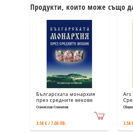
Продукти, които може също д
Българската монархия
Ars
през средните векове
Сре
Сбо
Станислав Станилов
Сборн
кон
3.58 € / 7.00 ЛВ.
3.58 