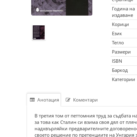
Година на
издаване
Корици
Език
Тегло
Размери
ISBN
Баркод
Категории
Анотация
Коментари
В третия том от петтомния труд за съдбата 
за това как Сталин си взима своя дял от пля
надхвърляйки предварителните договорености
своето решение по претенциите на Унгария з