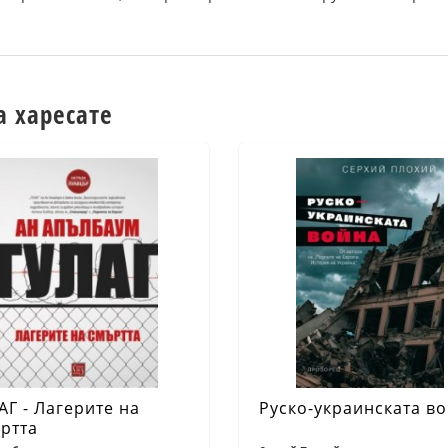
а харесате
АГ - Лагерите на
Руско-украинската в
ртта