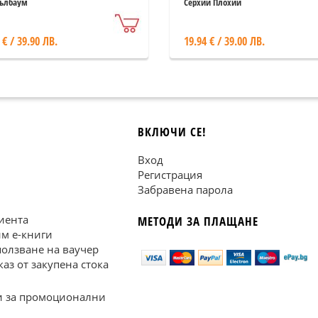
ълбаум
Серхий Плохий
 € / 39.90 ЛВ.
19.94 € / 39.00 ЛВ.
ВКЛЮЧИ СЕ!
Вход
Регистрация
Забравена парола
иента
МЕТОДИ ЗА ПЛАЩАНЕ
им е-книги
ползване на ваучер
каз от закупена стока
 за промоционални