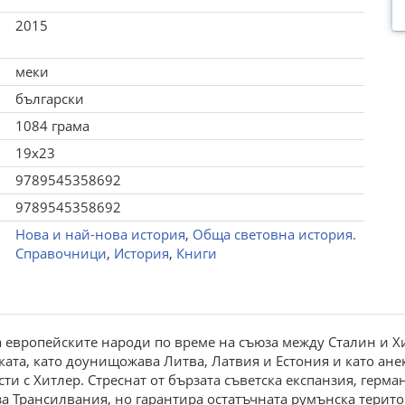
2015
меки
български
1084 грама
19x23
9789545358692
9789545358692
Нова и най-нова история
,
Обща световна история.
Справочници
,
История
,
Книги
на европейските народи по време на съюза между Сталин и 
чката, като доунищожава Литва, Латвия и Естония и като ан
 с Хитлер. Стреснат от бързата съветска експанзия, герма
а Трансилвания, но гарантира остатъчната румънска терито