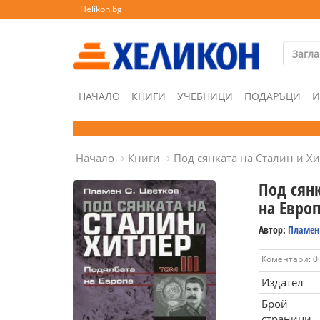
Helikon.bg
НАЧАЛО
КНИГИ
УЧЕБНИЦИ
ПОДАРЪЦИ
И
Начало
Книги
Под сянката на Сталин и Хи
Под сянк
на Евро
Автор:
Пламен 
Коментари: 0
Издател
Брой
страници