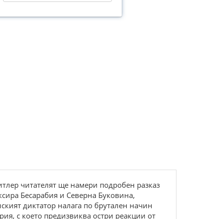
Хитлер читателят ще намери подробен разказ
ексира Бесарабия и Северна Буковина,
нският диктатор налага по брутален начин
рия, с което предизвиква остри реакции от