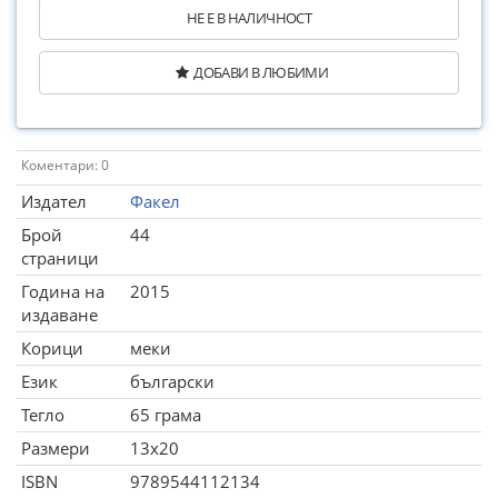
НЕ Е В НАЛИЧНОСТ
ДОБАВИ В ЛЮБИМИ
Коментари: 0
Издател
Факел
Брой
44
страници
Година на
2015
издаване
Корици
меки
Език
български
Тегло
65 грама
Размери
13x20
ISBN
9789544112134