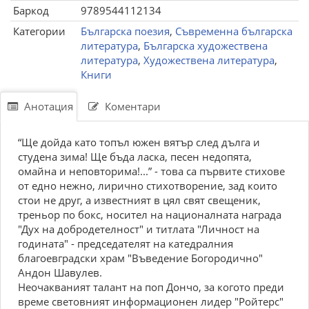
Баркод
9789544112134
Категории
Българска поезия
,
Съвременна българска
литература
,
Българска художествена
литература
,
Художествена литература
,
Книги
Анотация
Коментари
“Ще дойда като топъл южен вятър след дълга и
студена зима! Ще бъда ласка, песен недопята,
омайна и неповторима!...” - това са първите стихове
от едно нежно, лирично стихотворение, зад които
стои не друг, а известният в цял свят свещеник,
треньор по бокс, носител на националната награда
"Дух на добродетелност" и титлата "Личност на
годината" - председателят на катедралния
благоевградски храм "Въведение Богородично"
Андон Шавулев.
Неочакваният талант на поп Дончо, за когото преди
време световният информационен лидер "Ройтерс"