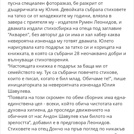
пусна специален фоторазказ, бе разкрит от
дъщеричката му Юлия. Девойката събрала стиховете
на татко си от младежките му години, влязла в
завера с приятеля му - издателя Румен Леонидов, и
двамата издали стихосбирка на отеца под заглавие
"Акварел", без авторът да си има и хал хабер каква
невероятна изненада му готвят двамата. Юлето
нарисувала като подарък за татко си и корицата на
книжката, в която са събрани 28 неочаквано добри и
вълнуващи стихотворения.
“Настоящата книжка е подарък за баща ми от
семейството му. Тук са събрани повечето стихове,
които е писал, когато е бил млад. Обичаме те!", пише
инициаторката за невероятната изненада Юлия
Шавулева.
“Появата на този скромен по обем сборник има една-
единствена цел - всеки, който обича чистотата като
духовна хигиена, да проследи движението на
обичния от нас Андон Шавулев към билото на
зрелостта”, добавил е в предговора Леонидов.
Стиховете на отец Дончо на пръв поглед по никакъв