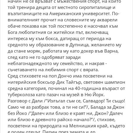
начин не се връзват с мъжествения спорт, на който
той тренира децата от местното сиропиталище и
възпитаниците на Американския университет. По-
внимателният прочит на словесните му акварели
обаче показва как той постепенно е насочвал към
Бога любопитния си житейски път, включващ
интереса му към бокса, датиращ от периода на
средното му образование в Дупница, желанието му
да стане моряк, работата му като докер във Варна,
след като не го одобряват заради
неблагонадеждното му семейство, и накрая -
съчетаването на любимия спорт с вярата.
Сред стиховете на поп Дончо има посветени на
нигерийския боксьор Дик Тайгър, световен шампион
средна категория, починал на 40-годишна възраст от
туберколоза като пазач на музей в Ню Йорк.
Разговор с Дали /"Излъгал съм се, Салвадор! Ти също!
Само че аз разбрах това, а ти не си!”/, Балада за Джон
без Йоко /"Далеч или близо е краят ни, Джон? Далеч
или близо е древното райско начало?"/, стихове,
посветени на природата на Мелнишкия край, където
е роден отецът, Пирин през зимата и др.