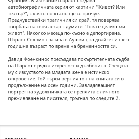
Франция. В изгнание Шарлот създава
автобиографичната серия от картини "Живот? Или
театър?", с която по-късно ще се прочуе.
Предчувствайки трагичния си край, тя поверява
творбата на своя лекар с думите: "Това е целият ми
живот". Няколко месеца по-късно е депортирана.
Шарлот Соломон загива в Аушвиц на двайсет и шест
годишна възраст по време на бременността си.
Давид Фоенкинос пресъздава покъртителната съдба
на Шарлот с рядка искреност и дълбочина. Срещата
му с изкуството на младата жена е истинско
откровение. Той търси верния тон на книгата си в
продължение на осем години. Завладяващият
портрет на художничката се преплита с личното
преживяване на писателя, тръгнал по следите й.