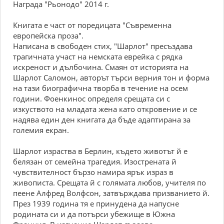
Награда "Рьонодо" 2014 г.
Книгата е част от поредицата "Съвременна
европейска проза".
Написана в свободен стих, "Шарлот" пресъздава
трагичната участ на немската еврейка с рядка
искреност и дълбочина. Смаян от историята на
Шарлот Саломон, авторът търси верния тон и форма
на тази биографична творба в течение на осем
години. Фоенкинос определя срещата си с
изкуството на младата жена като откровение и се
надява един ден книгата да бъде адаптирана за
големия екран.
Шарлот израства в Берлин, където животът й е
белязан от семейна трагедия. Изострената й
чувствителност бързо намира ярък израз в
живописта. Срещата й с голямата любов, учителя по
пеене Алфред Волфсон, затвърждава призванието й.
През 1939 година тя е принудена да напусне
родината си и да потърси убежище в Южна