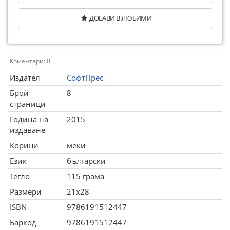
ДОБАВИ В ЛЮБИМИ
Коментари: 0
Издател
СофтПрес
Брой
8
страници
Година на
2015
издаване
Корици
меки
Език
български
Тегло
115 грама
Размери
21x28
ISBN
9786191512447
Баркод
9786191512447