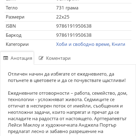
Тегло
731 грама
Размери
22x25
ISBN
9786191950638
Баркод
9786191950638
Категории
Хоби и свободно време
,
Книги
Анотация
Коментари
Отличен начин да избягате от ежедневието, да
потънете в цветовете и да се почувствате щастливи!
Ежедневните отговорности – работа, семейство, дом,
технологии - усложняват живота. Седмиците се
оттичат в неспирен поток от имейли, съобщения и
неотложни задачи, които напрягат и пречат да се
насладите на радостта от настоящето. Арттерапевтът
Лейси Маклоу и художничката Анджела Портър
предлагат лесно и забавно разрешение на