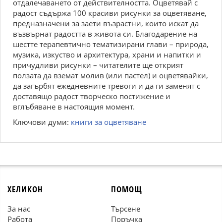
отдалечаването от действителността. Оцветявай с
радост съдържа 100 красиви рисунки за оцветяване,
предназначени за заети възрастни, които искат да
възвърнат радостта в живота си. Благодарение на
шестте терапевтично тематизирани глави – природа,
музика, изкуство и архитектура, храни и напитки и
причудливи рисунки – читателите ще открият
ползата да вземат молив (или пастел) и оцветявайки,
да загърбят ежедневните тревоги и да ги заменят с
доставящо радост творческо постижение и
вглъбяване в настоящия момент.
Ключови думи:
книги за оцветяване
ХЕЛИКОН
ПОМОЩ
За нас
Търсене
Работа
Поръчка