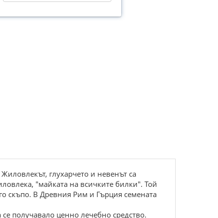
 Жиловлекът, глухарчето и невенът са
ловлека, "майката на всичките билки". Той
го скъпо. В Древния Рим и Гърция семената
а се получавало ценно лечебно средство.