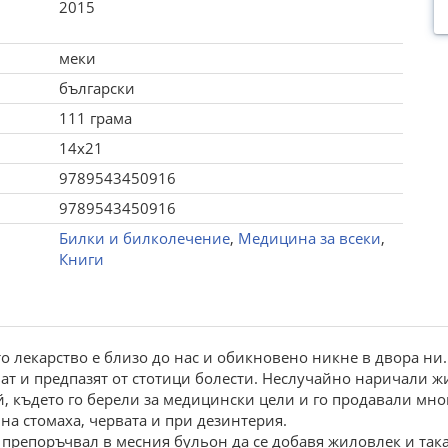
2015
меки
български
111 грама
14x21
9789543450916
9789543450916
Билки и билколечение
,
Медицина за всеки
,
Книги
о лекарство е близо до нас и обикновено никне в двора ни.
ат и предпазят от стотици болести. Неслучайно наричали жи
, където го берели за медицински цели и го продавали мно
а стомаха, червата и при дезинтерия.
) препоръчвал в месния бульон да се добавя жиловлек и так