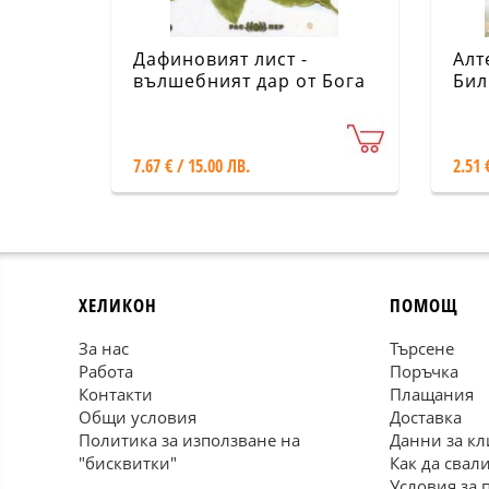
Дафиновият лист -
Алт
вълшебният дар от Бога
Бил
7.67 € / 15.00 ЛВ.
2.51 
ХЕЛИКОН
ПОМОЩ
За нас
Търсене
Работа
Поръчка
Контакти
Плащания
Общи условия
Доставка
Политика за използване на
Данни за кл
"бисквитки"
Как да свал
Условия за 