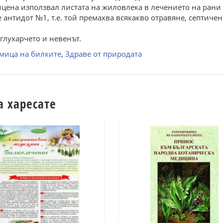
цена използвал листата на жиловлека в лечението на рани 
 антидот №1, т.е. той премахва всякакво отравяне, септичен
глухарчето и невенът.
мица на билките
,
Здраве от природата
а харесате