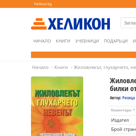
Helikon.bg
НАЧАЛО
КНИГИ
УЧЕБНИЦИ
ПОДАРЪЦИ
И
Начало
Книги
Жиловлекът, глухарчето, н
Жиловле
билки о
Автор:
Росица
Коментари: 1
Издател
Брой стра