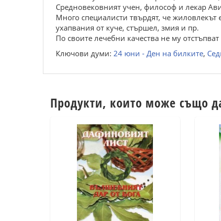
Средновековният учен, философ и лекар Ави
Много специалисти твърдят, че жиловлекът е
ухапвания от куче, стършел, змия и пр.
По своите лечебни качества не му отстъпват 
Ключови думи:
24 юни - Ден на билките
,
Сед
Продукти, които може също д