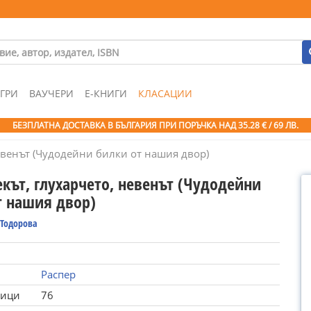
ГРИ
ВАУЧЕРИ
Е-КНИГИ
КЛАСАЦИИ
БЕЗПЛАТНА ДОСТАВКА В БЪЛГАРИЯ ПРИ ПОРЪЧКА
НАД 35.28 € / 69 ЛВ.
евенът (Чудодейни билки от нашия двор)
кът, глухарчето, невенът (Чудодейни
т нашия двор)
 Тодорова
Распер
ници
76