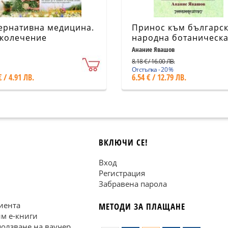
ернативна медицина.
Принос към българск
колечение
народна ботаническ
медицина
Анание Явашов
8.18 € / 16.00 ЛВ.
Отстъпка - 20 %
€ / 4.91 ЛВ.
6.54 € / 12.79 ЛВ.
ВКЛЮЧИ СЕ!
Вход
Регистрация
Забравена парола
иента
МЕТОДИ ЗА ПЛАЩАНЕ
им е-книги
ползване на ваучер