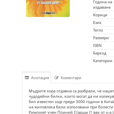
Година на
издаване
Корици
Език
Тегло
Размери
ISBN
Баркод
Категории
Анотация
Коментари
Мъдрите хора отдавна са разбрали, че нашет
чудодейни билки, които могат да ни излекув
бил известен още преди 3000 години в Китай
на жиловлека били използвани при болести н
Римският учен Плиний Старши (1 век от н.е.