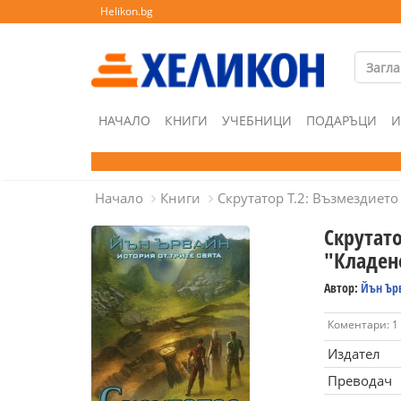
Helikon.bg
НАЧАЛО
КНИГИ
УЧЕБНИЦИ
ПОДАРЪЦИ
И
Начало
Книги
Скрутатор Т.2: Възмездието
Скрутато
"Кладен
Автор:
Йън Ър
Коментари: 1
Издател
Преводач