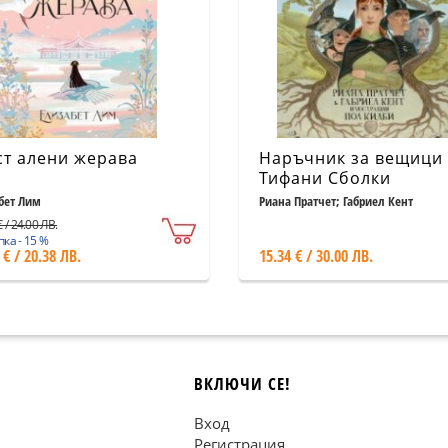
т алени жерава
Наръчник за вещици
Тифани Сболки
бет Лим
Риана Пратчет; Габриел Кент
 / 24.00 ЛВ.
ка - 15 %
 € / 20.38 ЛВ.
15.34 € / 30.00 ЛВ.
ВКЛЮЧИ СЕ!
Вход
Регистрация