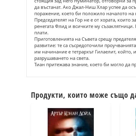
стоящия зад него Нуминатор, отговорни за пр
да въстанат. Ако Джал-Ниш Хлар успее да о
поражение, което би положило началото на к
Председателят на Гор не е от хората, които
ренегата Флид и всичките му съзаклятници.
плати.
Приготовленията на Съвета срещу предателя
развитие: те са съсредоточили проучваният
им начинание е тетрархът Гилаелит, който, 
разрушаването на света.
Тиан притежава знание, което би могло да пр
Продукти, които може също д