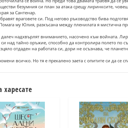
оточилата се война. Но преди това двамата трабвя да се уве
съществи безумния си план за атака срещу лиринксите, чов
рая за Сантенар.
 забравят враговете си. Под негово ръководство бива подго
 Помага му Юлия, разкъсана между пленилата я мистична пр
 далеч надхвърлят вниманието, насочено към войната. Лир
а си над тайно оръжие, способно да контролира полето по 
изцяло отдаден на работата си, дори не осъзнава, че плане
омени всичко. Но тя е прекалено заета с опитите си да се сп
а харесате