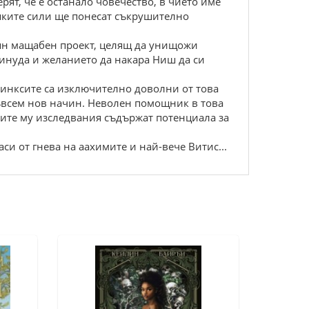
рят, че е останало човечество, в чието име
ешките сили ще понесат съкрушително
твян мащабен проект, целящ да унищожи
инуда и желанието да накара Ниш да си
инксите са изключително доволни от това
съвсем нов начин. Неволен помощник в това
тните му изследвания съдържат потенциала за
аси от гнева на аахимите и най-вече Витис...