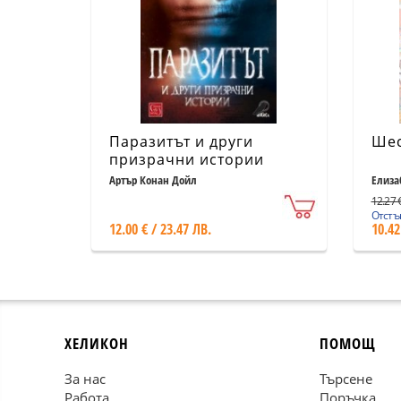
Паразитът и други
Шес
призрачни истории
Артър Конан Дойл
Елиза
12.27 €
Отстъп
12.00 € / 23.47 ЛВ.
10.42
ХЕЛИКОН
ПОМОЩ
За нас
Търсене
Работа
Поръчка