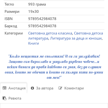
Тегло
993 грама
Размери
19x30
ISBN
9789542984078
Баркод
9789542984078
Категории
Световна детска класика
,
Световна детска
литература
,
Литература за деца и юноши
,
Книги
"Колко нещастия ме сполетяха! И си ги заслужавам!
Защото съм вироглаво и заядливо дървено човече...и
искам винаги да правя каквото си зная, без да слушам
ония, които ме обичат и които са хиляди пъти по-умни
от мен!"
Анотация
За автора
Коментари
Ревюта