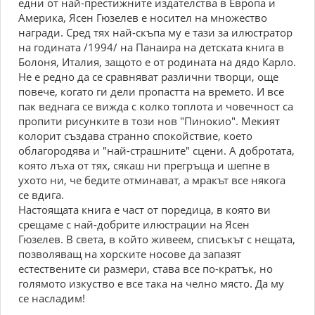
едни от най-престижните издателства в Европа и
Америка, Ясен Гюзелев е носител на множество
награди. Сред тях най-скъпа му е тази за илюстратор
на годината /1994/ на Панаира на детската книга в
Болоня, Италия, защото е от родината на дядо Карло.
Не е редно да се сравняват различни творци, още
повече, когато ги дели пропастта на времето. И все
пак веднага се вижда с колко топлота и човечност са
пропити рисунките в този нов "Пинокио". Мекият
колорит създава странно спокойствие, което
облагородява и "най-страшните" сцени. А добротата,
която лъха от тях, сякаш ни прегръща и шепне в
ухото ни, че бедите отминават, а мракът все някога
се вдига.
Настоящата книга е част от поредица, в която ви
срещаме с най-добрите илюстрации на Ясен
Гюзелев. В света, в който живеем, списъкът с нещата,
позволяващ на хорските носове да запазят
естествените си размери, става все по-кратък, но
голямото изкуство е все така на челно място. Да му
се насладим!