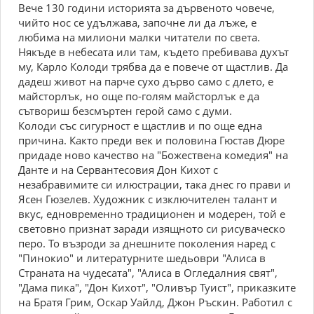
Вече 130 години историята за дървеното човече,
чийто нос се удължава, започне ли да лъже, е
любима на милиони малки читатели по света.
Някъде в небесата или там, където пребивава духът
му, Карло Колоди трябва да е повече от щастлив. Да
дадеш живот на парче сухо дърво само с длето, е
майсторлък, но още по-голям майсторлък е да
сътвориш безсмъртен герой само с думи.
Колоди със сигурност е щастлив и по още една
причина. Както преди век и половина Гюстав Дюре
придаде ново качество на "Божествена комедия" на
Данте и на Сервантесовия Дон Кихот с
незабравимите си илюстрации, така днес го прави и
Ясен Гюзелев. Художник с изключителен талант и
вкус, едновременно традиционен и модерен, той е
световно признат заради изящното си рисуваческо
перо. То възроди за днешните поколения наред с
"Пинокио" и литературните шедьоври "Алиса в
Страната на чудесата", "Алиса в Огледалния свят",
"Дама пика", "Дон Кихот", "Оливър Туист", приказките
на Братя Грим, Оскар Уайлд, Джон Ръскин. Работил с