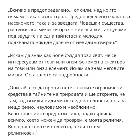
„Всичко е предопределено... от сили, над които
нямаме никакъв контрол. Предопределено е както за
насекомото, така и за звездата. Човешки същества,
растения, космически прах – ние всички танцуваме
под звуците на една тайнствена мелодия,
подхваната някъде далече от невидим свирач.“
„Искам да знам как Бог е създал този свят. Не се
интересувам от този или онзи феномен в спектъра
на този или онзи елемент. Искам да знам неговите
мисли. Останалото са подробности.“
„Опитайте се да проникнете с нашите ограничени
средства в тайните на природата и ще откриете, че
там, зад всички видими последователности, остава
нещо фино, неуловимо и необяснимо.
Благоговението пред тази сила, надхвърляща
всичко, което можем да прозрем, е моята религия.
Всъщност това е и степента, в която съм
религиозен.“