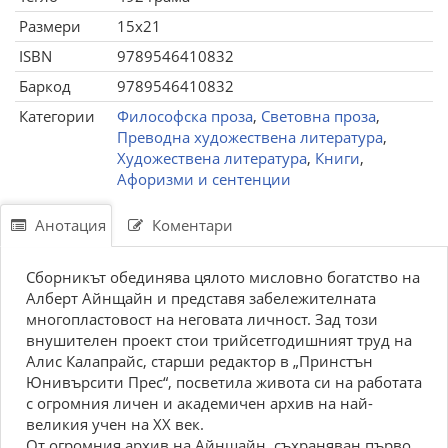
Размери
15x21
ISBN
9789546410832
Баркод
9789546410832
Категории
Философска проза
,
Световна проза
,
Преводна художествена литература
,
Художествена литература
,
Книги
,
Афоризми и сентенции
Анотация
Коментари
Сборникът обединява цялото мисловно богатство на
Алберт Айнщайн и представя забележителната
многопластовост на неговата личност. Зад този
внушителен проект стои трийсетгодишният труд на
Алис Калапрайс, старши редактор в „Принстън
Юнивърсити Прес“, посветила живота си на работата
с огромния личен и академичен архив на най-
великия учен на ХХ век.
От огромния архив на Айнщайн, съхраняван първо