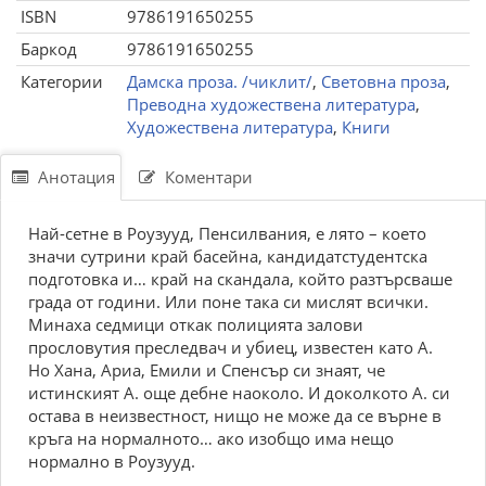
ISBN
9786191650255
Баркод
9786191650255
Категории
Дамска проза. /чиклит/
,
Световна проза
,
Преводна художествена литература
,
Художествена литература
,
Книги
Анотация
Коментари
Най-сетне в Роузууд, Пенсилвания, е лято – което
значи сутрини край басейна, кандидатстудентска
подготовка и… край на скандала, който разтърсваше
града от години. Или поне така си мислят всички.
Минаха седмици откак полицията залови
прословутия преследвач и убиец, известен като А.
Но Хана, Ариа, Емили и Спенсър си знаят, че
истинският А. още дебне наоколо. И доколкото А. си
остава в неизвестност, нищо не може да се върне в
кръга на нормалното… ако изобщо има нещо
нормално в Роузууд.