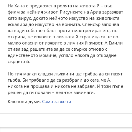
На Хана е предложена ролята на живота й – във
филм за нейния живот. Рисунките на Ариа заразяват
като вирус, докато нейното изкуство на живописта
ескалира до изкуство на войната. Спенсър започва
да води собствен блог против малтретирането, но
открива, че изявите в личната й страница са не по-
малко опасни от изявите в личния й живот. А Емили
отива зад решетките за да се свърже отново с
единственото момиче, успяло някога да открадне
сърцето й.
Но тия малки сладки лъжкини ще трябва да си пазят
гърба. Би трябвало да са разбрали до сега, че А.
никога не прощава и никога не забравя. И този път е
решен да ги повали – веднъж завинаги.
Ключови думи:
Само за жени