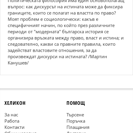
Политическата философия има един основополагащ
въпрос: как дискурсът на истината може да фиксира
границите, които се полагат на властта по право?
Моят проблем е социологически: какъв е
специфичният начин, по който през различните
периоди от "модерната" българска история се
организира връзката между право, власт и истина; и
следователно, какви са правните правила, които
задействат властовите отношения, за да
произвеждат дискурси на истината? /Мартин
Канушев/
ХЕЛИКОН
ПОМОЩ
За нас
Търсене
Работа
Поръчка
Контакти
Плащания