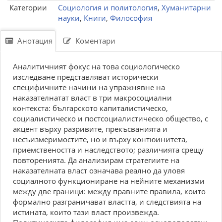
Категории
Социология и политология
,
Хуманитарни
науки
,
Книги
,
Философия
Анотация
Коментари
Аналитичният фокус на това социологическо
изследване представляват исторически
специфичните начини на упражнявне на
наказателнатат власт в три макросоциални
контекста: българското капиталистическо,
социалистическо и постсоциалистическо общество, с
акцент върху разривите, прекъсванията и
несъизмеримостите, но и върху контюинитета,
приемствеността и наследството; различията срещу
повторенията. Да анализирам стратегиите на
наказателната власт означава реално да уловя
социалното функциониране на нейните механизми
между две граници: между правните правила, които
формално разграничават властта, и следствията на
истината, които тази власт произвежда.