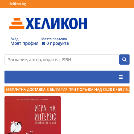
Helikon.bg
Вход
Моята поръчка
Моят профил
0 продукта
БЕЗПЛАТНА ДОСТАВКА В БЪЛГАРИЯ ПРИ ПОРЪЧКА
НАД 35.28 € / 69 ЛВ.