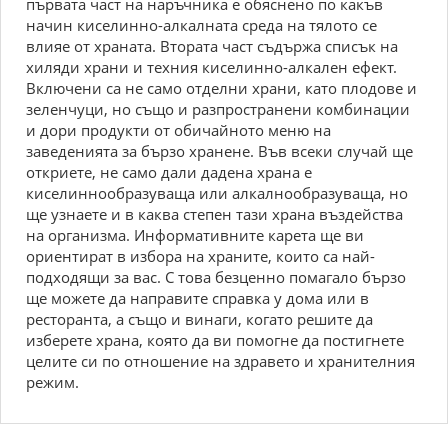
първата част на наръчника е обяснено по какъв
начин киселинно-алкалната среда на тялото се
влияе от храната. Втората част съдържа списък на
хиляди храни и техния киселинно-алкален ефект.
Включени са не само отделни храни, като плодове и
зеленчуци, но също и разпространени комбинации
и дори продукти от обичайното меню на
заведенията за бързо хранене. Във всеки случай ще
откриете, не само дали дадена храна е
киселиннообразуваща или алкалнообразуваща, но
ще узнаете и в каква степен тази храна въздейства
на организма. Информативните карета ще ви
ориентират в избора на храните, които са най-
подходящи за вас. С това безценно помагало бързо
ще можете да направите справка у дома или в
ресторанта, а също и винаги, когато решите да
изберете храна, която да ви помогне да постигнете
целите си по отношение на здравето и хранителния
режим.