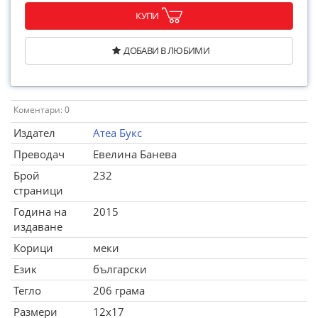
КУПИ
ДОБАВИ В ЛЮБИМИ
Коментари: 0
Издател
Атеа Букс
Преводач
Евелина Банева
Брой
232
страници
Година на
2015
издаване
Корици
меки
Език
български
Тегло
206 грама
Размери
12x17