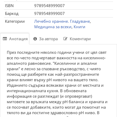
ISBN
9789548999007
Баркод
9789548999007
Категории
Лечебно хранене. Гладуване
,
Медицина за всеки
,
Книги
Анотация
За автора
Коментари
През последните няколко години учени от цял свят
все по-често подчертават важността на киселинно-
алкалното равновесие. "Киселинни и алкални
храни" е лесно за спазване ръководство, с чиято
помощ ще разберете как най-разпространените
храни влияят върху pH нивото на вашето тяло.
Изданието съдържа всякакви храни от местната и
интернационалната кухня. В обновената
информация се разглеждат (и опровергават)
митовете за връзката между pH баланса и храната и
се посочват добавките, които могат да помогнат на
тялото ви да постигне здравословно pH ниво. В