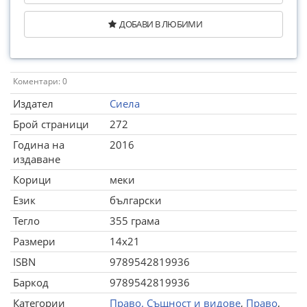
ДОБАВИ В ЛЮБИМИ
Коментари: 0
Издател
Сиела
Брой страници
272
Година на
2016
издаване
Корици
меки
Език
български
Тегло
355 грама
Размери
14x21
ISBN
9789542819936
Баркод
9789542819936
Категории
Право. Същност и видове
,
Право
,