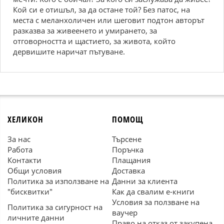
Кой си е отишъл, за да остане той? Без патос, на
места с меланхоличен или шеговит подтон авторът
разказва за живеенето и умирането, за
отговорността и щастието, за живота, който
дервишите наричат пътуване.
ХЕЛИКОН
ПОМОЩ
За нас
Търсене
Работа
Поръчка
Контакти
Плащания
Общи условия
Доставка
Политика за използване на
Данни за клиента
"бисквитки"
Как да свалим е-книги
Условия за ползване на
Политика за сигурност на
ваучер
личните данни
Право на отказ от закупена