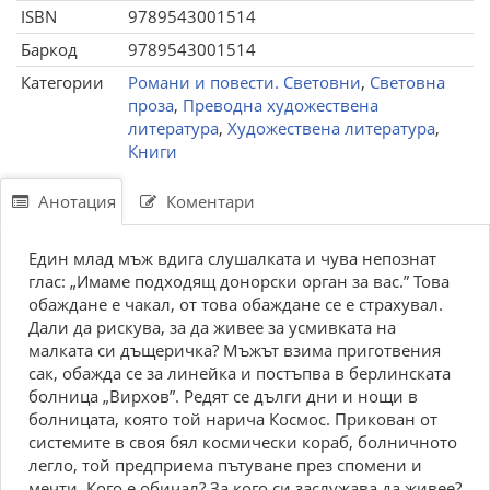
ISBN
9789543001514
Баркод
9789543001514
Категории
Романи и повести. Световни
,
Световна
проза
,
Преводна художествена
литература
,
Художествена литература
,
Книги
Анотация
Коментари
Един млад мъж вдига слушалката и чува непознат
глас: „Имаме подходящ донорски орган за вас.” Това
обаждане е чакал, от това обаждане се е страхувал.
Дали да рискува, за да живее за усмивката на
малката си дъщеричка? Мъжът взима приготвения
сак, обажда се за линейка и постъпва в берлинската
болница „Вирхов”. Редят се дълги дни и нощи в
болницата, която той нарича Космос. Прикован от
системите в своя бял космически кораб, болничното
легло, той предприема пътуване през спомени и
мечти. Кого е обичал? За кого си заслужава да живее?