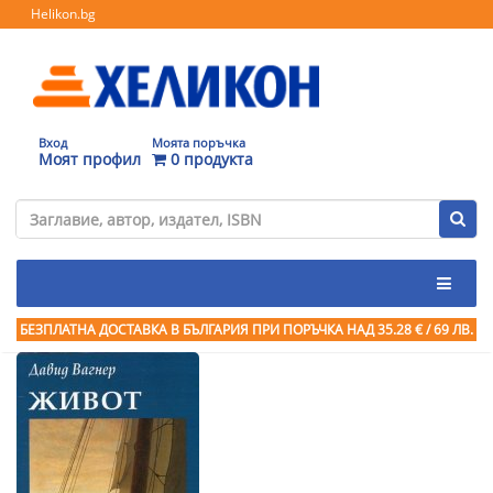
Helikon.bg
Вход
Моята поръчка
Моят профил
0 продукта
БЕЗПЛАТНА ДОСТАВКА В БЪЛГАРИЯ ПРИ ПОРЪЧКА
НАД 35.28 € / 69 ЛВ.