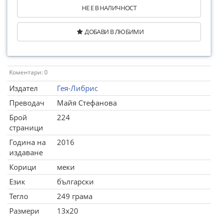
НЕ Е В НАЛИЧНОСТ
ДОБАВИ В ЛЮБИМИ
Коментари: 0
Издател
Гея-Либрис
Преводач
Майя Стефанова
Брой
224
страници
Година на
2016
издаване
Корици
меки
Език
български
Тегло
249 грама
Размери
13x20