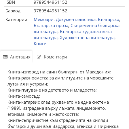
ISBN
9789544961152
Баркод
9789544961152
Категории
Мемоари. Документалистика. Българска
,
Българска проза
,
Съвременна българска
литература
,
Българска художествена
литература
,
Художествена литература
,
Книги
Анотация
Коментари
Книга-изповед на един българин от Македония;
Книга-равносметка за амплитудите на човешките
лутания и устреми;
Книга-пътуване из детството и младостта;
Книга-самосъд;
Книга-катарзис след рухването на една система
(1989), изградена върху лъжата, лицемерието,
егоизма, химерите и жестокостта;
Книга-съпричастие към страданията на хиляди
български души във Вардарска, Егейска и Пиринска