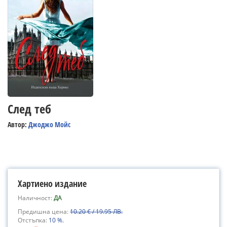
След теб
Автор:
Джоджо Мойс
Хартиено издание
Наличност:
ДА
Предишна цена:
10.20 € / 19.95 ЛВ.
Отстъпка:
10 %.