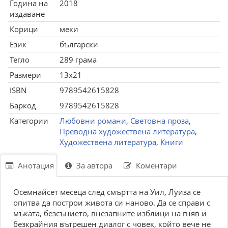
Година на
2018
издаване
Корици
меки
Език
български
Тегло
289 грама
Размери
13x21
ISBN
9789542615828
Баркод
9789542615828
Категории
Любовни романи
,
Световна проза
,
Преводна художествена литература
,
Художествена литература
,
Книги
Анотация
За автора
Коментари
Осемнайсет месеца след смъртта на Уил, Луиза се
опитва да построи живота си наново. Да се справи с
мъката, безсънието, внезапните изблици на гняв и
безкрайния вътрешен диалог с човек, който вече не