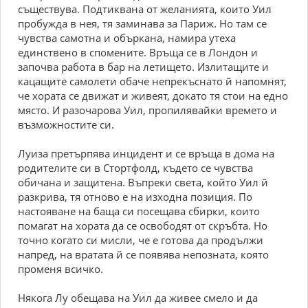
съществува. Подтиквана от желанията, които Уил
пробужда в нея, тя заминава за Париж. Но там се
чувства самотна и объркана, намира утеха
единствено в спомените. Връща се в Лондон и
започва работа в бар на летището. Излитащите и
кацащите самолети обаче непрекъснато й напомнят,
че хората се движат и живеят, докато тя стои на едно
място. И разочарова Уил, пропилявайки времето и
възможностите си.
Луиза претърпява инцидент и се връща в дома на
родителите си в Стортфолд, където се чувства
обичана и защитена. Въпреки света, който Уил й
разкрива, тя отново е на изходна позиция. По
настояване на баща си посещава сбирки, които
помагат на хората да се освободят от скръбта. Но
точно когато си мисли, че е готова да продължи
напред, на вратата й се появява непозната, която
променя всичко.
Някога Лу обещава на Уил да живее смело и да